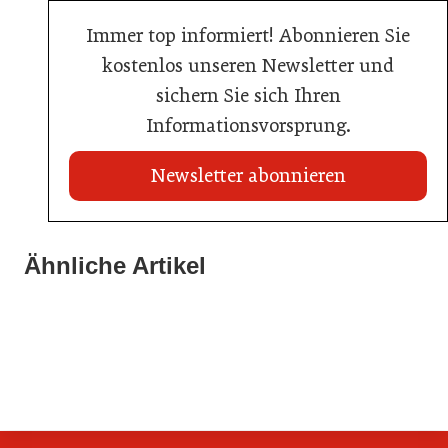
Immer top informiert! Abonnieren Sie
kostenlos unseren Newsletter und
sichern Sie sich Ihren
Informationsvorsprung.
Newsletter abonnieren
21. Juli 2026
21. Juli 2026
War die Fußball-WM 2026 für Ihren Betrieb ein
Ähnliche Artikel
Stipendium für Nachwuchstalent in der Wiener
Geschäft?
20. Juli 2026
Gastronomie
Initiative zu Bargeldkultur in der Gastronomie
Gastronomie
Gastronomie
Gastronomie