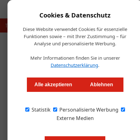
Cookies & Datenschutz
Touristik
Gastronomie
Hotellerie
Handel & Herst
Diese Website verwendet Cookies für essenzielle
Funktionen sowie – mit Ihrer Zustimmung – für
Analyse und personalisierte Werbung.
Start
Mehr Informationen finden Sie in unserer
Buchungsplattformen: Wie gro
Datenschutzerklärung
.
tat
Alle akzeptieren
Ablehnen
Redaktion.OEGZ
Statistik
Personalisierte Werbung
Nach dem Datenleck bei Booking.com missbra
Externe Medien
Zahlungsaufforderungen. Verbraucherschützer 
eigentliche Problem aber woanders.