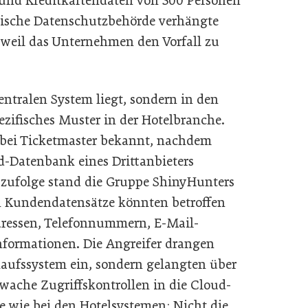
und Kreditkartendaten von 300 Personen
dische Datenschutzbehörde verhängte
, weil das Unternehmen den Vorfall zu
entralen System liegt, sondern in den
zifisches Muster in der Hotelbranche.
 bei Ticketmaster bekannt, nachdem
d-Datenbank eines Drittanbieters
 zufolge stand die Gruppe ShinyHunters
en Kundendatensätze könnten betroffen
dressen, Telefonnummern, E-Mail-
nformationen. Die Angreifer drangen
rkaufssystem ein, sondern gelangten über
ache Zugriffskontrollen in die Cloud-
e wie bei den Hotelsystemen: Nicht die