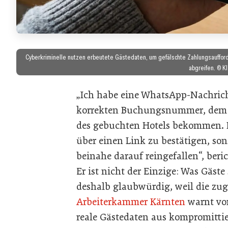
Cyberkriminelle nutzen erbeutete Gästedaten, um gefälschte Zahlungsauffor
abgreifen. © K
„Ich habe eine WhatsApp-Nachrich
korrekten Buchungsnummer, dem
des gebuchten Hotels bekommen. D
über einen Link zu bestätigen, son
beinahe darauf reingefallen“, beric
Er ist nicht der Einzige: Was Gäst
deshalb glaubwürdig, weil die zu
Arbeiterkammer Kärnten
warnt vor
reale Gästedaten aus kompromitti