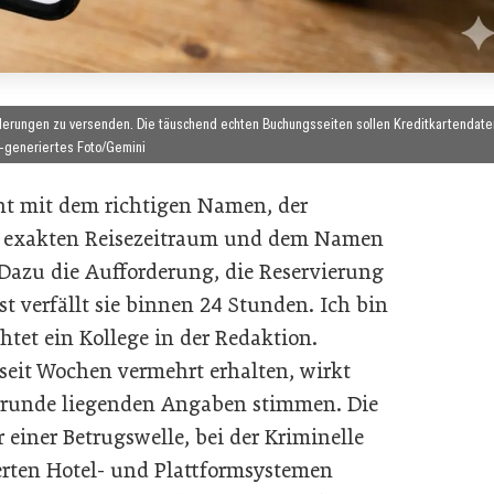
derungen zu versenden. Die täuschend echten Buchungsseiten sollen Kreditkartendate
I-generiertes Foto/Gemini
t mit dem richtigen Namen, der
 exakten Reisezeitraum und dem Namen
azu die Aufforderung, die Reservierung
st verfällt sie binnen 24 Stunden. Ich bin
htet ein Kollege in der Redaktion.
e seit Wochen vermehrt erhalten, wirkt
grunde liegenden Angaben stimmen. Die
 einer Betrugswelle, bei der Kriminelle
erten Hotel- und Plattformsystemen