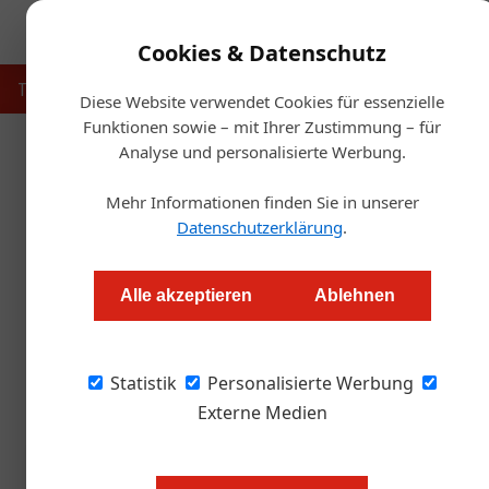
Cookies & Datenschutz
Touristik
Gastronomie
Hotellerie
Handel & Herst
Diese Website verwendet Cookies für essenzielle
Funktionen sowie – mit Ihrer Zustimmung – für
Analyse und personalisierte Werbung.
Start
Mehr Informationen finden Sie in unserer
Österreichs Tou
Datenschutzerklärung
.
Redaktion.OEGZ
Alle akzeptieren
Ablehnen
Deloitte & ÖHV Tourismusbarometer 2026: Öst
Statistik
Auslastung immer weniger. Die unbequeme Wah
Personalisierte Werbung
Externe Medien