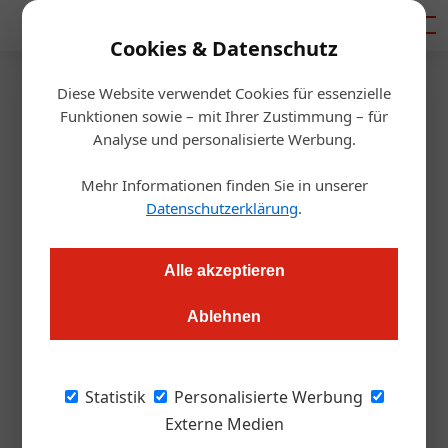
Mediadaten
Cookies & Datenschutz
Diese Website verwendet Cookies für essenzielle
Startseite
/
Gastro & Hotel
Funktionen sowie – mit Ihrer Zustimmung – für
„Ischgler Schnee“ – Ein harter
Analyse und personalisierte Werbung.
Krimi
Mehr Informationen finden Sie in unserer
Datenschutzerklärung
.
Roland Graf
29.09.2021, 14:08 Uhr
Alle akzeptieren
Eine Hommage und „Overtourism“-Kritik in einem ist Gert
Ablehnen
Weihsmanns Bucherstling geworden. Und Corona kommt auf
344 Seiten kein einziges Mal vor.
Statistik
Personalisierte Werbung
Die heimische Bar-Szene kannte Gert
Externe Medien