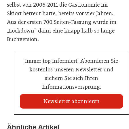
selbst von 2006-2011 die Gastronomie im
Skiort betreut hatte, bereits vor vier Jahren.
Aus der ersten 700 Seiten-Fassung wurde im
„Lockdown“ dann eine knapp halb so lange
Buchversion.
Immer top informiert! Abonnieren Sie
kostenlos unseren Newsletter und
sichern Sie sich Ihren
Informationsvorsprung.
Newsletter abonnieren
21. Juli 2026
21. Juli 2026
War die Fußball-WM 2026 für Ihren Betrieb ein
Ähnliche Artikel