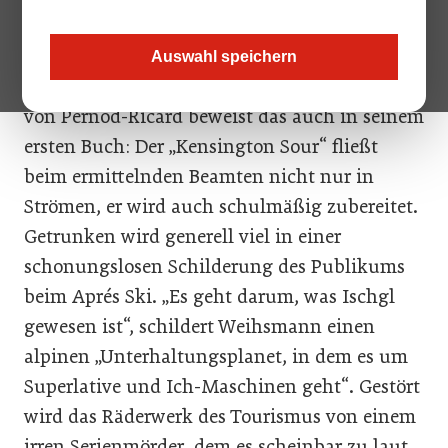
Weihsmann bislang als einen der
kenntnisreichsten Spirituosen-Vertreter.
Auswahl speichern
Der Außendienstler für Premium-Produkte
von Pernod-Ricard beweist das auch in seinem
ersten Buch: Der „Kensington Sour“ fließt
beim ermittelnden Beamten nicht nur in
Strömen, er wird auch schulmäßig zubereitet.
Getrunken wird generell viel in einer
schonungslosen Schilderung des Publikums
beim Aprés Ski. „Es geht darum, was Ischgl
gewesen ist“, schildert Weihsmann einen
alpinen „Unterhaltungsplanet, in dem es um
Superlative und Ich-Maschinen geht“. Gestört
wird das Räderwerk des Tourismus von einem
irren Serienmörder, dem es scheinbar zu laut