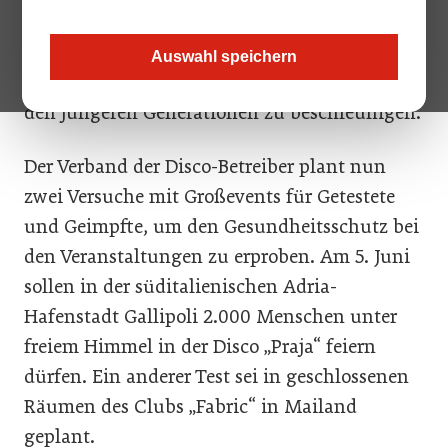
Nachtgastronomie zur Beteiligung auf, damit
Jugendliche direkt geimpft werden können.
Auswahl speichern
Dies sei wichtig, um die Impfkampagne unter
den jüngeren Generationen zu beschleunigen.
Der Verband der Disco-Betreiber plant nun
zwei Versuche mit Großevents für Getestete
und Geimpfte, um den Gesundheitsschutz bei
den Veranstaltungen zu erproben. Am 5. Juni
sollen in der süditalienischen Adria-
Hafenstadt Gallipoli 2.000 Menschen unter
freiem Himmel in der Disco „Praja“ feiern
dürfen. Ein anderer Test sei in geschlossenen
Räumen des Clubs „Fabric“ in Mailand
geplant.