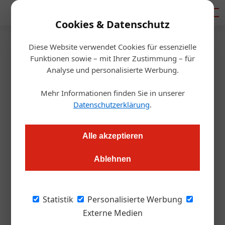
Mediadaten
Cookies & Datenschutz
Diese Website verwendet Cookies für essenzielle
Startseite
/
Gastro & Hotel
Funktionen sowie – mit Ihrer Zustimmung – für
Italien prüft Impfung in Discos
Analyse und personalisierte Werbung.
Mehr Informationen finden Sie in unserer
APA – Austria Presse Agentur / Redaktion
28.05.2021, 10:37 Uhr
Datenschutzerklärung
.
Italien will Jugendliche in Diskotheken impfen. Die Regierung
Alle akzeptieren
richtet einen Apell an die Nachgastronomen.
Ablehnen
Italien denkt an die Immunisierung von
Jugendlichen in Diskotheken. Der für die
Statistik
Personalisierte Werbung
Kampagne zuständige Regierungskommissar
Externe Medien
Francesco Paolo Figliuolo rief die