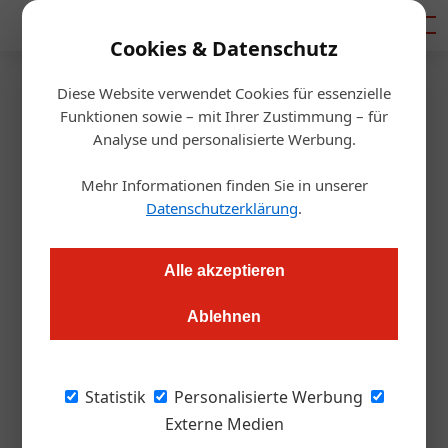
Mediadaten
Cookies & Datenschutz
Diese Website verwendet Cookies für essenzielle
Startseite
/
Gastro & Hotel
Funktionen sowie – mit Ihrer Zustimmung – für
Japanische Pilze aus dem
Analyse und personalisierte Werbung.
Flachgau
Mehr Informationen finden Sie in unserer
Datenschutzerklärung
.
Redaktion.OEGZ
01.06.2021, 10:49 Uhr
Alle akzeptieren
Serie "Local Heroes": Seit 2020 züchtet Andreas Eibl in einem
Ablehnen
ehemaligen Kuhstall Shiitake-Pilze. Mit seinen Flachgauer
Biopilzen sorgt der 33-jährige Salzburger für frische, regionale
Gaumenfreuden.
Statistik
Personalisierte Werbung
Externe Medien
Herr Eibl, wie sind Sie auf die Idee gekommen,