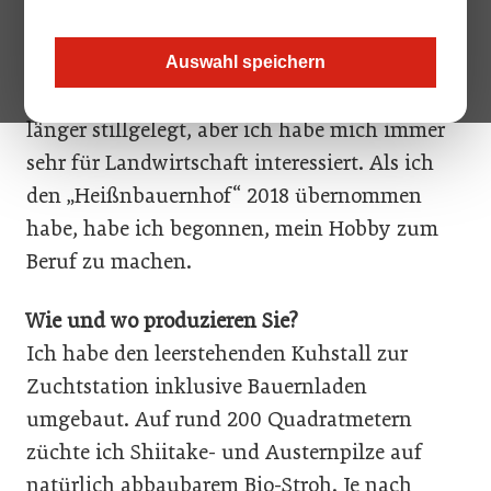
im Flachgau Shiitake-Pilze zu züchten?
Andreas Eibl: Ich bin am Hof meiner Eltern
Auswahl speichern
aufgewachsen. Die Viehhaltung war schon
länger stillgelegt, aber ich habe mich immer
sehr für Landwirtschaft interessiert. Als ich
den „Heißnbauernhof“ 2018 übernommen
habe, habe ich begonnen, mein Hobby zum
Beruf zu machen.
Wie und wo produzieren Sie?
Ich habe den leerstehenden Kuhstall zur
Zuchtstation inklusive Bauernladen
umgebaut. Auf rund 200 Quadratmetern
züchte ich Shii­take- und Austernpilze auf
natürlich abbaubarem Bio-Stroh. Je nach