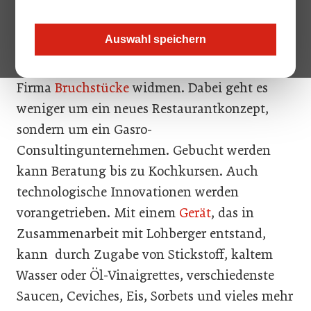
besten Köchen der Welt gekocht. Nun
übergibt Bruch seinen Posten als Chef
Auswahl speichern
dem langjährigen Ikarus-Sous Chef Martin
Ebert. Bruch wird sich künftig seiner eigenen
Firma
Bruchstücke
widmen. Dabei geht es
weniger um ein neues Restaurantkonzept,
sondern um ein Gasro-
Consultingunternehmen. Gebucht werden
kann Beratung bis zu Kochkursen. Auch
technologische Innovationen werden
vorangetrieben. Mit einem
Gerät
, das in
Zusammenarbeit mit Lohberger entstand,
kann durch Zugabe von Stickstoff, kaltem
Wasser oder Öl-Vinaigrettes, verschiedenste
Saucen, Ceviches, Eis, Sorbets und vieles mehr