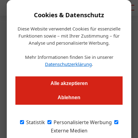
Mediadaten
Cookies & Datenschutz
Diese Website verwendet Cookies für essenzielle
Startseite
/
Gastro & Hotel
Funktionen sowie – mit Ihrer Zustimmung – für
Jörg Bruch verlässt den
Analyse und personalisierte Werbung.
Hangar-7
Mehr Informationen finden Sie in unserer
Datenschutzerklärung
.
Redaktion
25.02.2020, 13:52 Uhr
Alle akzeptieren
Nach 16 Jahren am Hangar-7 verlässt Sterne-Koch Jörg
Ablehnen
Bruch sein Ikarus. Der Spitzenkoch macht sich selbständig.
In Dietrich Mateschitz‘ Ikaus im Hangar 7 hat
Statistik
Personalisierte Werbung
Jörg Bruch die letzten 16 Jahre lang mit den
Externe Medien