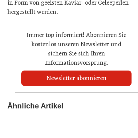
in Form von geeisten Kaviar- oder Geleeperlen
hergestellt werden.
Immer top informiert! Abonnieren Sie
kostenlos unseren Newsletter und
sichern Sie sich Ihren
Informationsvorsprung.
Newsletter abonnieren
21. Juli 2026
21. Juli 2026
War die Fußball-WM 2026 für Ihren Betrieb ein
Ähnliche Artikel
Stipendium für Nachwuchstalent in der Wiener
Geschäft?
20. Juli 2026
Gastronomie
Initiative zu Bargeldkultur in der Gastronomie
Gastronomie