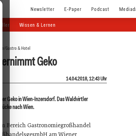
Newsletter
E-Paper
Podcast
Mediad
eller
Wissen & Lernen
ite
/
Gastro & Hotel
bernimmt Geko
14.04.2018, 12:43 Uhr
r Geko in Wien-Inzersdorf. Das Waldvirtler
slücke nach Wien.
 im Bereich Gastronomiegroßhandel
roßhandelsgesmbH am Wiener