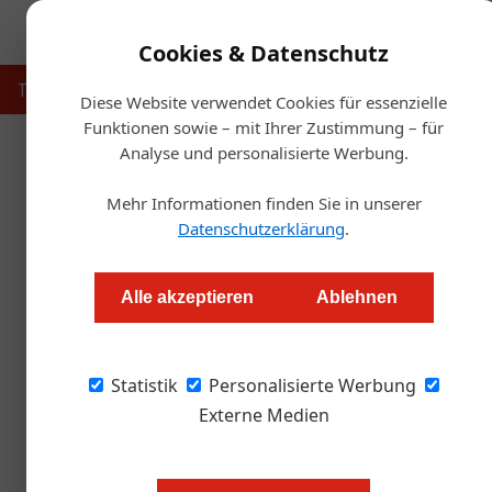
Cookies & Datenschutz
Touristik
Gastronomie
Hotellerie
Handel & Herst
Diese Website verwendet Cookies für essenzielle
Funktionen sowie – mit Ihrer Zustimmung – für
Analyse und personalisierte Werbung.
Startse
Mehr Informationen finden Sie in unserer
Kastner ü
Datenschutzerklärung
.
Redaktion
Alle akzeptieren
Ablehnen
Die Kastner-Gruppe übernimmt den Großhändle
Statistik
Unternehmen schließt damit eine Versorgung
Personalisierte Werbung
Externe Medien
Kastner baut seine Marktposition
durch die Übernahme der Geko-G