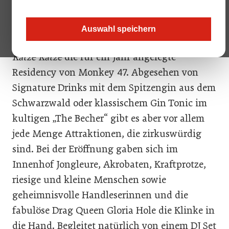
Mit einer fulminanten Eröffnungsfeier
Auswahl speichern
startete am 13. April in der Grazer Szenebar
Katze Katze
die für ein Jahr angelegte
Residency von Monkey 47. Abgesehen von
Signature Drinks mit dem Spitzengin aus dem
Schwarzwald oder klassischem Gin Tonic im
kultigen „The Becher“ gibt es aber vor allem
jede Menge Attraktionen, die zirkuswürdig
sind. Bei der Eröffnung gaben sich im
Innenhof Jongleure, Akrobaten, Kraftprotze,
riesige und kleine Menschen sowie
geheimnisvolle Handleserinnen und die
fabulöse Drag Queen Gloria Hole die Klinke in
die Hand. Begleitet natürlich von einem DJ Set