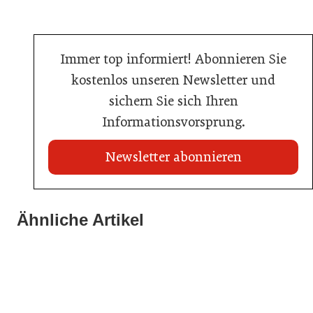
Immer top informiert! Abonnieren Sie
kostenlos unseren Newsletter und
sichern Sie sich Ihren
Informationsvorsprung.
Newsletter abonnieren
21. Juli 2026
21. Juli 2026
War die Fußball-WM 2026 für Ihren Betrieb ein
Ähnliche Artikel
Stipendium für Nachwuchstalent in der Wiener
Geschäft?
20. Juli 2026
Gastronomie
Initiative zu Bargeldkultur in der Gastronomie
Gastronomie
Gastronomie
Gastronomie