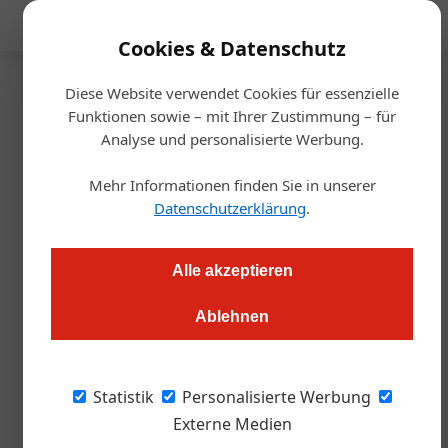
Mediadaten
Cookies & Datenschutz
Diese Website verwendet Cookies für essenzielle
Startseite
/
Gastro & Hotel
Funktionen sowie – mit Ihrer Zustimmung – für
Manege frei
Analyse und personalisierte Werbung.
Katze aus dem Sack:
Mehr Informationen finden Sie in unserer
Affenzirkus in Graz
Datenschutzerklärung
.
Markus Höller
04.05.2023, 09:11 Uhr
Alle akzeptieren
Ablehnen
In der Grazer Bar Katze Katze wimmelt es seit Mitte April für
ein Jahr lang von Akrobat:innen, Clowns, Artist:innen, und alle
zeigen ihre Kunststücke. Hinter dem Affenzirkus steckt
Statistik
Personalisierte Werbung
Monkey 47, der Gin aus dem Schwarzwald. Wir waren bei der
Externe Medien
Eröffnung dabei