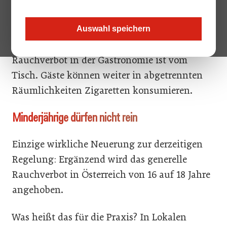
Darauf verständigten sich ÖVP und FPÖ bei
den Regierungsverhandlungen. Das
Auswahl speichern
ursprünglich ab Mai 2018 geplante absolute
Rauchverbot in der Gastronomie ist vom
Tisch. Gäste können weiter in abgetrennten
Räumlichkeiten Zigaretten konsumieren.
Minderjährige dürfen nicht rein
Einzige wirkliche Neuerung zur derzeitigen
Regelung: Ergänzend wird das generelle
Rauchverbot in Österreich von 16 auf 18 Jahre
angehoben.
Was heißt das für die Praxis? In Lokalen