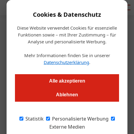
Mediadaten
Cookies & Datenschutz
Diese Website verwendet Cookies für essenzielle
Startseite
/
Gastro & Hotel
Funktionen sowie – mit Ihrer Zustimmung – für
Kein Rauchverbot: Es darf
Analyse und personalisierte Werbung.
weiter gequalmt werden
Mehr Informationen finden Sie in unserer
Datenschutzerklärung
.
Redaktion
11.12.2017, 15:27 Uhr
Alle akzeptieren
In Österreich kommt nun doch kein komplettes Rauchverbot
Ablehnen
in der Gastronomie. Die bisherige Regelung wird im
Grunde beibehalten: Darauf einigten sich die Verhandler von
ÖVP und FPÖ.
Statistik
Personalisierte Werbung
Externe Medien
Alles bleibt im Grunde so, wie es bislang war.