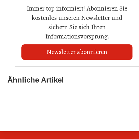
Immer top informiert! Abonnieren Sie
kostenlos unseren Newsletter und
sichern Sie sich Ihren
Informationsvorsprung.
Newsletter abonnieren
21. Juli 2026
21. Juli 2026
War die Fußball-WM 2026 für Ihren Betrieb ein
Ähnliche Artikel
Stipendium für Nachwuchstalent in der Wiener
Geschäft?
20. Juli 2026
Gastronomie
Initiative zu Bargeldkultur in der Gastronomie
Gastronomie
Gastronomie
Gastronomie