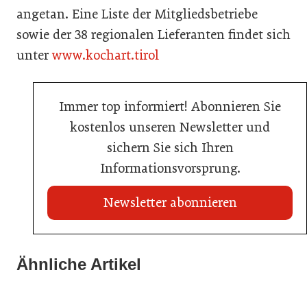
angetan. Eine Liste der Mitgliedsbetriebe
sowie der 38 regionalen Lieferanten findet sich
unter
www.kochart.tirol
Immer top informiert! Abonnieren Sie
kostenlos unseren Newsletter und
sichern Sie sich Ihren
Informationsvorsprung.
Newsletter abonnieren
21. Juli 2026
21. Juli 2026
War die Fußball-WM 2026 für Ihren Betrieb ein
Ähnliche Artikel
Stipendium für Nachwuchstalent in der Wiener
Geschäft?
20. Juli 2026
Gastronomie