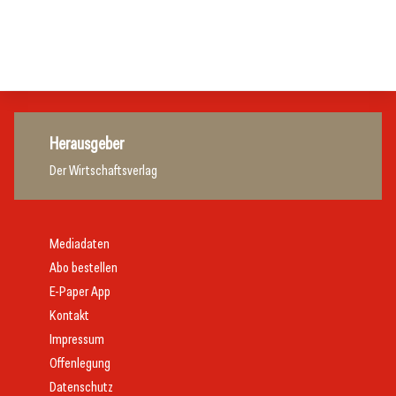
Initiative zu Bargeldkultur in der Gastronomie
Gastronomie
Gastronomie
Gastronomie
Herausgeber
Der Wirtschaftsverlag
Mediadaten
Abo bestellen
E-Paper App
Kontakt
Impressum
Offenlegung
Datenschutz