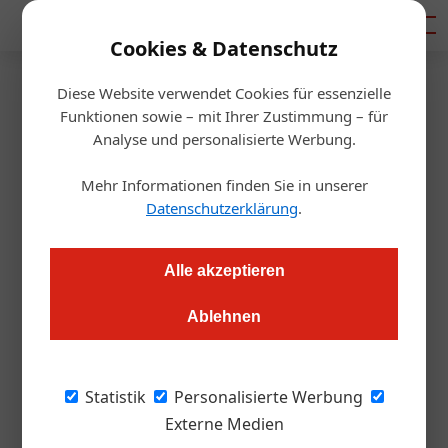
Mediadaten
Cookies & Datenschutz
Diese Website verwendet Cookies für essenzielle
Startseite
/
Gastro & Hotel
Funktionen sowie – mit Ihrer Zustimmung – für
Kitzbüheler Wirte setzen auf
Analyse und personalisierte Werbung.
Regionalität
Mehr Informationen finden Sie in unserer
Datenschutzerklärung
.
Barbara Egger
06.09.2017, 12:04 Uhr
Alle akzeptieren
Mit der Initiative KochArt positioniert sich eine Tiroler
Ablehnen
Wirtegruppe seit neun Jahren als kulinarischer Botschafter
der Region Kitzbüheler Alpen – jetzt wurden sie dafür
ausgezeichnet.
Statistik
Personalisierte Werbung
Externe Medien
Die „KochArt – Köstliches aus den Kitzbüheler