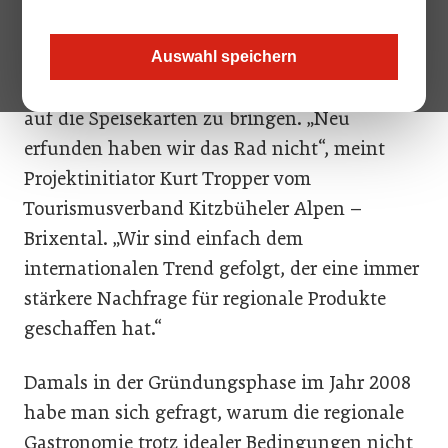
Alpen“ hat sich auf die Fahnen geheftet,
regionale Qualitätsprodukte von heimischen
Auswahl speichern
Bauern in die Gastronomie und somit direkt
auf die Speisekarten zu bringen. „Neu
erfunden haben wir das Rad nicht“, meint
Projektinitiator Kurt Tropper vom
Tourismusverband Kitzbüheler Alpen –
Brixental. „Wir sind einfach dem
internationalen Trend gefolgt, der eine immer
stärkere Nachfrage für regionale Produkte
geschaffen hat.“
Damals in der Gründungsphase im Jahr 2008
habe man sich gefragt, warum die regionale
Gastronomie trotz idealer Bedingungen nicht