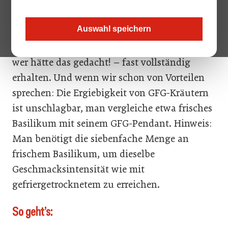
etwa ein bis zwei Prozent seines
ursprünglichen Wassergehalts und ist damit
Auswahl speichern
zunächst einmal leichter. Aber nicht nur das:
Aroma/Geschmack sowie Nährwert bleiben –
wer hätte das gedacht! – fast vollständig
erhalten. Und wenn wir schon von Vorteilen
sprechen: Die Ergiebigkeit von GFG-Kräutern
ist unschlagbar, man vergleiche etwa frisches
Basilikum mit seinem GFG-Pendant. Hinweis:
Man benötigt die siebenfache Menge an
frischem Basilikum, um dieselbe
Geschmacksintensität wie mit
gefriergetrocknetem zu erreichen.
So geht’s: