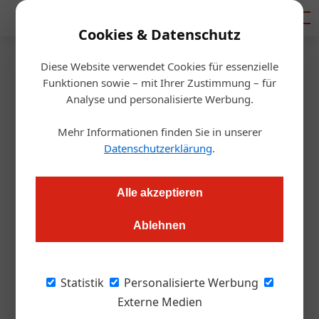
Mediadaten
Cookies & Datenschutz
Diese Website verwendet Cookies für essenzielle
Startseite
/
Gastro & Hotel
Funktionen sowie – mit Ihrer Zustimmung – für
Kleine Warenkunde:
Analyse und personalisierte Werbung.
Gefriertrocknen
Mehr Informationen finden Sie in unserer
Datenschutzerklärung
.
Alexander Grübling
28.05.2020, 13:42 Uhr
Alle akzeptieren
Gefriergetrocknete oder GFG-Kräuter sind für Köche ein
Ablehnen
Segen, denn sie sind sofort einsatzbereit und bedürfen keiner
Vorbereitungen.
Statistik
Personalisierte Werbung
Ein gefriergetrocknetes Produkt hat nur noch
Externe Medien