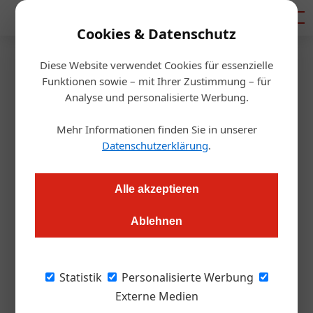
Mediadaten
Cookies & Datenschutz
Diese Website verwendet Cookies für essenzielle
Startseite
/
Gastro & Hotel
Funktionen sowie – mit Ihrer Zustimmung – für
Zusammenhalt
Analyse und personalisierte Werbung.
Kollegen statt Gäste: Diese
Mehr Informationen finden Sie in unserer
Plattform sagt „Danke“
Datenschutzerklärung
.
Redaktion.OEGZ
02.02.2026, 08:55 Uhr
Alle akzeptieren
Ablehnen
Mit „4U Hospitality“ entsteht erstmals eine Plattform, auf der
sich MitarbeiterInnen der Branche gegenseitig einladen: als
Zeichen der Wertschätzung und zur Stärkung des
Statistik
Personalisierte Werbung
Zusammenhalts.
Externe Medien