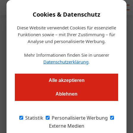
Mediadaten
Cookies & Datenschutz
Diese Website verwendet Cookies für essenzielle
Startseite
/
Gastro & Hotel
Funktionen sowie – mit Ihrer Zustimmung – für
Kommentar: Darf man
Analyse und personalisierte Werbung.
Ungeimpfte ausschließen?
Mehr Informationen finden Sie in unserer
Datenschutzerklärung
.
Alexander Grübling
09.09.2021, 16:19 Uhr
Alle akzeptieren
Zutritt nur für Geimpfte, darf man das? ja, man darf!
Ablehnen
Um die Frage gleich zu beantworten: Ja, eine
Statistik
Personalisierte Werbung
Gesellschaft darf das. Und bevor Sie jetzt
Externe Medien
einen Leserbrief schreiben, möchte ich Sie auf