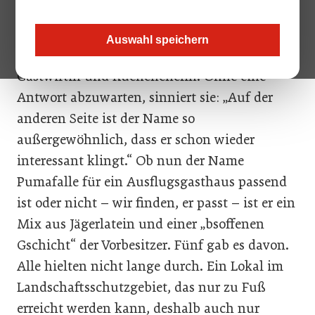
Gschnitztal. „Würden Sie überhaupt
hereinkommen, wenn Sie den Namen
Auswahl speichern
draußen lesen?“, fragt die 54-jährige
Gastwirtin und Küchenchefin. Ohne eine
Antwort abzuwarten, sinniert sie: „Auf der
anderen Seite ist der Name so
außergewöhnlich, dass er schon wieder
interessant klingt.“ Ob nun der Name
Pumafalle für ein Ausflugsgasthaus passend
ist oder nicht – wir finden, er passt – ist er ein
Mix aus Jägerlatein und einer „bsoffenen
Gschicht“ der Vorbesitzer. Fünf gab es davon.
Alle hielten nicht lange durch. Ein Lokal im
Landschaftsschutzgebiet, das nur zu Fuß
erreicht werden kann, deshalb auch nur