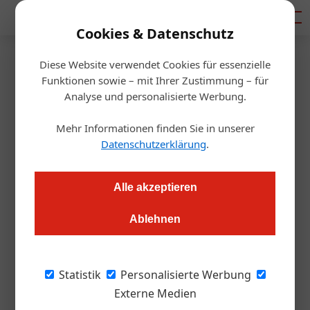
Mediadaten
Cookies & Datenschutz
Diese Website verwendet Cookies für essenzielle
Startseite
/
Gastro & Hotel
Funktionen sowie – mit Ihrer Zustimmung – für
Küche wie bei Mama
Analyse und personalisierte Werbung.
Mehr Informationen finden Sie in unserer
Redaktion.OEGZ
03.09.2014, 00:00 Uhr
Datenschutzerklärung
.
Die Pumafalle ist ein klassisches Ausflugsgasthaus – mit einer
Alle akzeptieren
Haube. Küchenchefin Gabi Gatscher bestimmt, wo’s
langgeht.
Ablehnen
Gabi Gatscher schwankt. Auch nach 14 Jahren
Statistik
Personalisierte Werbung
noch. So lange betreiben sie und ihr Mann
Externe Medien
Harald die Pumafalle in Trins im Tiroler