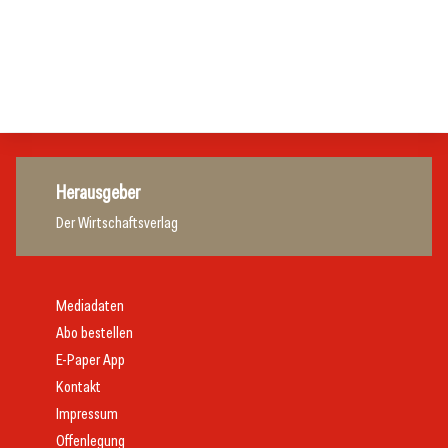
20. Juli 2026
Gastronomie
Initiative zu Bargeldkultur in der Gastronomie
Gastronomie
Gastronomie
Gastronomie
Herausgeber
Der Wirtschaftsverlag
Mediadaten
Abo bestellen
E-Paper App
Kontakt
Impressum
Offenlegung