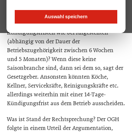
Gelten fürs Gastgewerbe und Hotellerie seit
Auswahl speichern
Oktober 2021 auch die längeren
Kündigungsfristen wie bei Angestellten
(abhängig von der Dauer der
Betriebszugehörigkeit zwischen 6 Wochen
und 5 Monaten)? Wenn diese keine
Saisonbranche sind, dann sei dem so, sagt der
Gesetzgeber. Ansonsten könnten Köche,
Kellner, Servicekräfte, Reinigungskräfte etc.
allerdings weiterhin mit einer 14-Tage-
Kündigungsfrist aus dem Betrieb ausscheiden.
Was ist Stand der Rechtsprechung? Der OGH
folgte in einem Urteil der Argumentation,