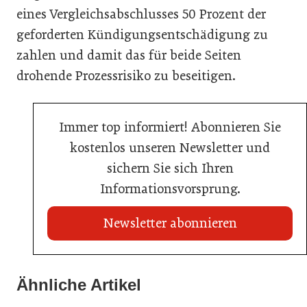
eines Vergleichsabschlusses 50 Prozent der
geforderten Kündigungsentschädigung zu
zahlen und damit das für beide Seiten
drohende Prozessrisiko zu beseitigen.
Immer top informiert! Abonnieren Sie
kostenlos unseren Newsletter und
sichern Sie sich Ihren
Informationsvorsprung.
Newsletter abonnieren
21. Juli 2026
21. Juli 2026
War die Fußball-WM 2026 für Ihren Betrieb ein
Ähnliche Artikel
Stipendium für Nachwuchstalent in der Wiener
Geschäft?