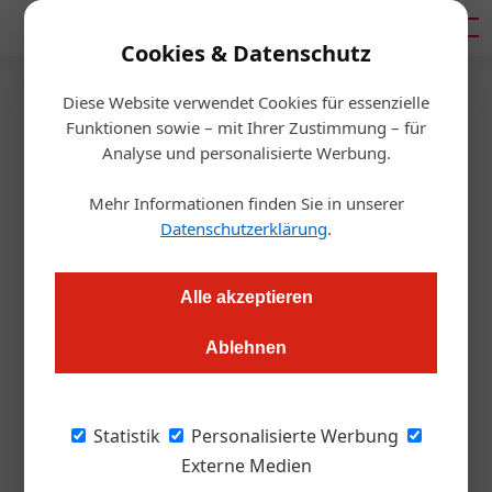
Mediadaten
Cookies & Datenschutz
Diese Website verwendet Cookies für essenzielle
Startseite
/
Gastro & Hotel
Funktionen sowie – mit Ihrer Zustimmung – für
Kündigungsfristen: Vorsicht vor
Analyse und personalisierte Werbung.
Klagen
Mehr Informationen finden Sie in unserer
Datenschutzerklärung
.
Daniel Nutz
07.06.2022, 15:37 Uhr
Alle akzeptieren
Der OGH hat ein Urteil zu den Kündigungsfristen im Hotel-
Ablehnen
und Gastgewerbe verkündet. Doch Wirtschaftskammer und
Gewerkschaft legen dieses komplett unterschiedlich aus.
Was tun? Um Prozessrisiken zu beseitigen, hilft es, bis zu einer
Statistik
Personalisierte Werbung
endgültigen Klärung, eine Vereinbarung mit den
Externe Medien
Mitarbeitenden zu treffen.