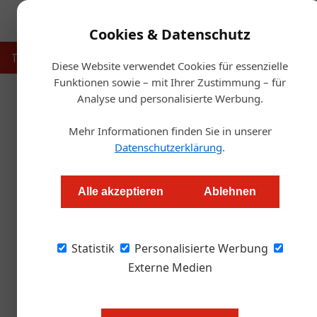
Cookies & Datenschutz
Touristik
Gastronomie
Hotellerie
Handel & Herst
Diese Website verwendet Cookies für essenzielle
Funktionen sowie – mit Ihrer Zustimmung – für
Analyse und personalisierte Werbung.
Startse
Mehr Informationen finden Sie in unserer
Kurhaus Marien
Datenschutzerklärung
.
Redaktion
Alle akzeptieren
Ablehnen
Aufgrund umfangreicher Umbauten und Sanie
Statistik
ein Jahr lang schließen. In der Zwischenzeit 
Personalisierte Werbung
für ärztliche und diätologische Beratung zur 
Externe Medien
Unter anderem eine neue Therapie