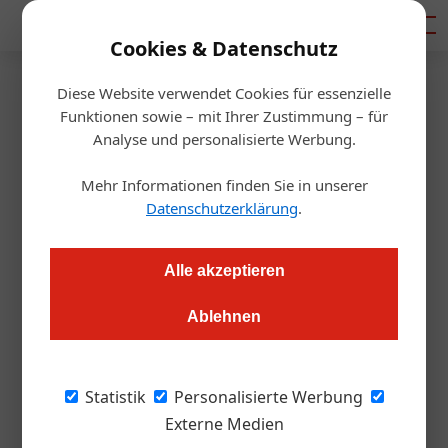
Mediadaten
Cookies & Datenschutz
Diese Website verwendet Cookies für essenzielle
Startseite
/
Gastro & Hotel
Funktionen sowie – mit Ihrer Zustimmung – für
Karriere
Analyse und personalisierte Werbung.
Landhaus Bacher hat neue
Mehr Informationen finden Sie in unserer
Head-Sommelière
Datenschutzerklärung
.
Alexander Grübling
21.09.2023, 11:05 Uhr
Alle akzeptieren
Ablehnen
Tradition trifft Innovation: Ein neues Gesicht belebt den
legendären Weinkeller des Landhauses Bacher.
Statistik
Personalisierte Werbung
Ein frischer Wind weht durch die malerische
Externe Medien