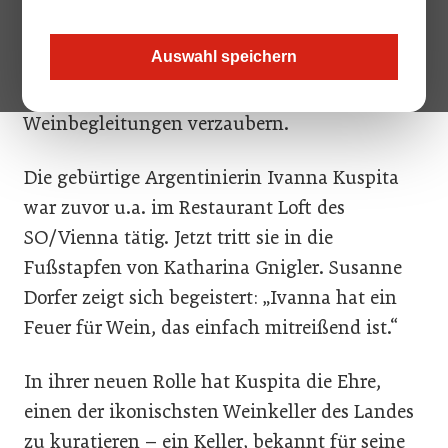
Wachau: Ivanna Kuspita ist neue Head-
Sommelière im traditionsreichen Landhaus
Auswahl speichern
Bacher. Unter der kulinarischen Ägide von
Thomas Dorfer soll sie Genießer mit feinen
Weinbegleitungen verzaubern.
Die gebürtige Argentinierin Ivanna Kuspita
war zuvor u.a. im Restaurant Loft des
SO/Vienna tätig. Jetzt tritt sie in die
Fußstapfen von Katharina Gnigler. Susanne
Dorfer zeigt sich begeistert: „Ivanna hat ein
Feuer für Wein, das einfach mitreißend ist.“
In ihrer neuen Rolle hat Kuspita die Ehre,
einen der ikonischsten Weinkeller des Landes
zu kuratieren – ein Keller, bekannt für seine