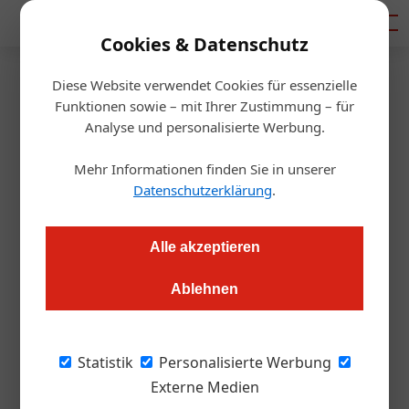
Mediadaten
Cookies & Datenschutz
Diese Website verwendet Cookies für essenzielle
Startseite
/
Gastro & Hotel
Funktionen sowie – mit Ihrer Zustimmung – für
Ausbildung
Analyse und personalisierte Werbung.
Perspektivenwechsel in der
Mehr Informationen finden Sie in unserer
Lehre
Datenschutzerklärung
.
Martin Angerer
17.10.2024, 10:14 Uhr
Alle akzeptieren
Ablehnen
Wie Ausbildungsverbünde die berufliche Zukunft junger
Menschen bereichern und warum sie für Betriebe so wertvoll
sind. Ein Blick nach Tirol.
Statistik
Personalisierte Werbung
Externe Medien
Bild oben: Carlo Wassermann, Lehrling im