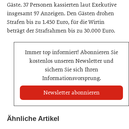
Gäste. 37 Personen kassierten laut Exekutive
insgesamt 97 Anzeigen. Den Gästen drohen
Strafen bis zu 1.450 Euro, für die Wirtin
beträgt der Strafrahmen bis zu 30.000 Euro.
Immer top informiert! Abonnieren Sie
kostenlos unseren Newsletter und
sichern Sie sich Ihren
Informationsvorsprung.
Newsletter abonnieren
21. Juli 2026
21. Juli 2026
War die Fußball-WM 2026 für Ihren Betrieb ein
Ähnliche Artikel
Stipendium für Nachwuchstalent in der Wiener
Geschäft?
20. Juli 2026