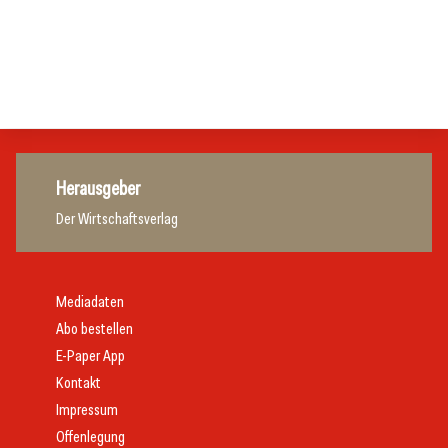
Gastronomie
Initiative zu Bargeldkultur in der Gastronomie
Gastronomie
Gastronomie
Gastronomie
Herausgeber
Der Wirtschaftsverlag
Mediadaten
Abo bestellen
E-Paper App
Kontakt
Impressum
Offenlegung