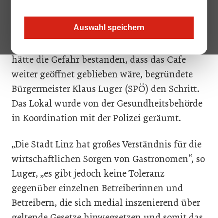
Lockdowns Montagabend aufgesperrt. Es
hagelte Anzeigen, außerdem wurde
Auswahl speichern
ein Betretungsverbot verhängt. Denn nach
Einschätzung der Bezirksverwaltungsbehörde
hätte die Gefahr bestanden, dass das Cafe
weiter geöffnet geblieben wäre, begründete
Bürgermeister Klaus Luger (SPÖ) den Schritt.
Das Lokal wurde von der Gesundheitsbehörde
in Koordination mit der Polizei geräumt.
„Die Stadt Linz hat großes Verständnis für die
wirtschaftlichen Sorgen von Gastronomen“, so
Luger, „es gibt jedoch keine Toleranz
gegenüber einzelnen Betreiberinnen und
Betreibern, die sich medial inszenierend über
geltende Gesetze hinwegsetzen und somit das