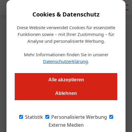
Mediadaten
Cookies & Datenschutz
Diese Website verwendet Cookies für essenzielle
Startseite
/
Gastro & Hotel
Funktionen sowie – mit Ihrer Zustimmung – für
Linzer Wirtin pfeift auf
Analyse und personalisierte Werbung.
Lockdown: Polizeieinsatz
Mehr Informationen finden Sie in unserer
Datenschutzerklärung
.
Redaktion.OEGZ
12.01.2021, 10:34 Uhr
Alle akzeptieren
96 Anzeigen hagelte es in der Linzer Innenstadt, außerdem
Ablehnen
wurde ein Betretungsverbot ausgesprochen. Das Lokal wurde
geräumt.
Statistik
Personalisierte Werbung
Eine Linzer Wirtin hat ihr Lokal trotz
Externe Medien