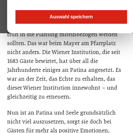
Wer schon einmal als Bauherr mit dem
Denkmalamt zu tun hatte der weiß, dass die
Auswahl speichern
Hüter traditionsreicher Gemäuer möglichst
früh in die Planung miteinbezogen werden
sollten. Das war beim Mayer am Pfarrplatz
nicht anders. Die Wiener Institution, die seit
1683 Gäste bewirtet, hat über all die
Jahrhunderte einiges an Patina angesetzt. Es
war an der Zeit, das Echte zu erhalten, das
dieser Wiener Institution innewohnt – und
gleichzeitig zu erneuern.
Nun ist an Patina und Seele grundsätzlich
nicht viel auszusetzen, sorgt sie doch bei
Gästen für mehr als positive Emotionen,