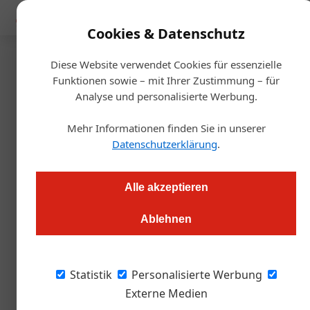
Mediadaten
Cookies & Datenschutz
Diese Website verwendet Cookies für essenzielle
Startseite
/
Gastro & Hotel
Funktionen sowie – mit Ihrer Zustimmung – für
Renovierung
Analyse und personalisierte Werbung.
Mayer am Pfarrplatz hat sich
Mehr Informationen finden Sie in unserer
herausgeputzt
Datenschutzerklärung
.
Alexander Grübling
21.04.2022, 15:20 Uhr
Alle akzeptieren
Ablehnen
Der Wiener Traditionsheurige erstrahlt in neuem bzw. altem
Glanz. Bei laufendem Betrieb wurde das denkmalgeschützte
Gebäudeensemble in den letzten zwei Jahren renoviert. Eine
Statistik
Personalisierte Werbung
Mammutaufgabe für Architekten.
Externe Medien