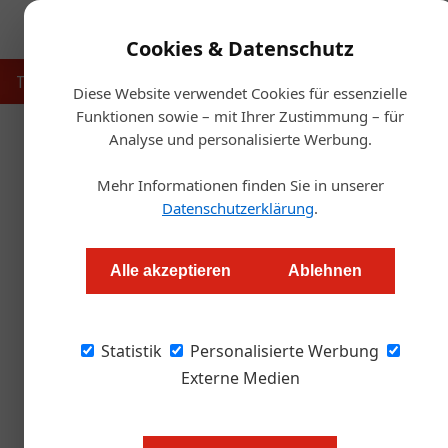
Cookies & Datenschutz
Touristik
Gastronomie
Hotellerie
Handel & Herst
Diese Website verwendet Cookies für essenzielle
Funktionen sowie – mit Ihrer Zustimmung – für
Analyse und personalisierte Werbung.
Startse
Mehr Informationen finden Sie in unserer
Datenschutzerklärung
.
Mice & Men: Event
Alle akzeptieren
Ablehnen
Julia Schwarz
Statistik
Personalisierte Werbung
Die Wiener Eventagentur zeigt der Branche, 
Wiener Schmäh und Kreativität.
Externe Medien
Bild oben: Milena Riedel und Tare