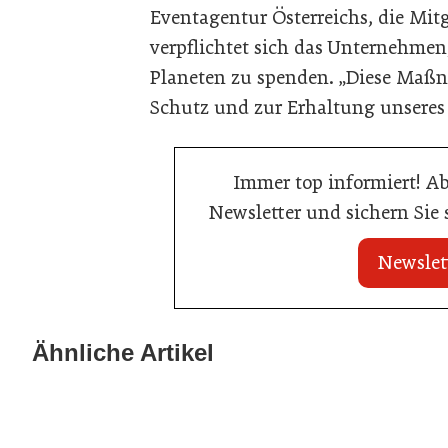
Eventagentur Österreichs, die Mitgl
verpflichtet sich das Unternehmen,
Planeten zu spenden. „Diese Maßna
Schutz und zur Erhaltung unseres P
Immer top informiert! A
Newsletter und sichern Sie
Newslet
21. Juli 2026
21. Juli 2026
War die Fußball-WM 2026 für Ihren
Stipendium für
Ähnliche Artikel
Betrieb ein Geschäft?
der Wiener Ga
Gastronomie
Gastronomie