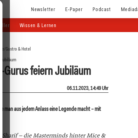
Newsletter
E-Paper
Podcast
Mediad
eller
Wissen & Lernen
ite
/
Gastro & Hotel
Jubiläum
-Gurus feiern Jubiläum
06.11.2023, 14:49 Uhr
wie man aus jedem Anlass eine Legende macht – mit
k Sharif – die Masterminds hinter Mice &