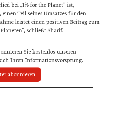
ied bei „1% for the Planet“ ist,
 einen Teil seines Umsatzes für den
hme leistet einen positiven Beitrag zum
laneten“, schließt Sharif.
bonnieren Sie kostenlos unseren
 sich Ihren Informationsvorsprung.
ter abonnieren
20. Juli 2026
Initiative zu Bargeldkultur in der
 Nachwuchstalent in
Gastronomie
stronomie
Gastronomie