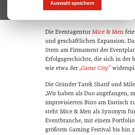
Auswahl speichern
Men, die mit nichts als einem Ess
und jetzt die Eventszene Wiens roc
Die Eventagentur
Mice & Men
feie
und geschäftlichen Expansion. Da
Stern am Firmament der Eventplan
Erfolgsgeschichte, die sich in der
wie etwa der
„Game City“
widerspi
Die Gründer Tarek Sharif und Mile
„Wir haben als Duo angefangen, 
improvisierten Büro am Esstisch zu
steht Mice & Men als Synonym für
Eventbranche, mit einem Portfolio
größtem Gaming Festival bis hin 