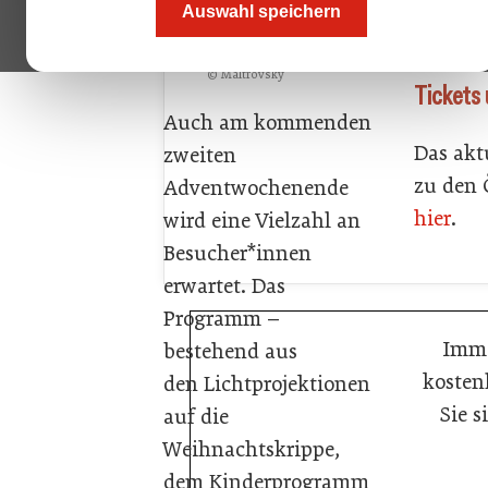
Auswahl speichern
© Maltrovsky
Tickets
Auch am kommenden
Das akt
zweiten
zu den 
Adventwochenende
hier
.
wird eine Vielzahl an
Besucher*innen
erwartet. Das
Programm –
Imme
bestehend aus
kosten
den Lichtprojektionen
Sie 
auf die
Weihnachtskrippe,
dem Kinderprogramm