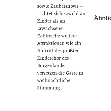
sowie Zaubershows –
richtet sich sowohl an
Ähnli
22. Juli 
Kinder als an
22. Juli 
Travel 
20. Juli 
Erwachsene.
MCI-Pro
Zillerta
Zahlreiche weitere
Tourism
Attraktionen wie ein
Tourism
Tourism
Auftritt des größten
Kinderchor des
Burgenlandes
versetzen die Gäste in
weihnachtliche
Stimmung.