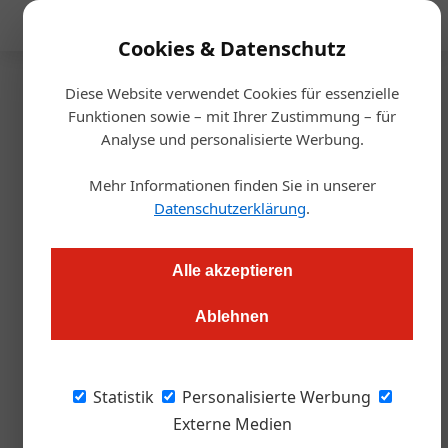
Mediadaten
Cookies & Datenschutz
Diese Website verwendet Cookies für essenzielle
Startseite
/
Gastro & Hotel
Funktionen sowie – mit Ihrer Zustimmung – für
Umbau
Analyse und personalisierte Werbung.
Molzbachhof: Feinsinnige
Mehr Informationen finden Sie in unserer
Neugestaltung
Datenschutzerklärung
.
Alexander Grübling
12.06.2023, 11:16 Uhr
Alle akzeptieren
Ablehnen
Das Restaurant "Gaumenkitzel" im 4-Sterne-Hotel
Molzbachhof in Kirchberg/Wechsel erstrahlt in neuem Glanz.
Statistik
Personalisierte Werbung
Bild oben: Nina und Peter Pichler
Externe Medien