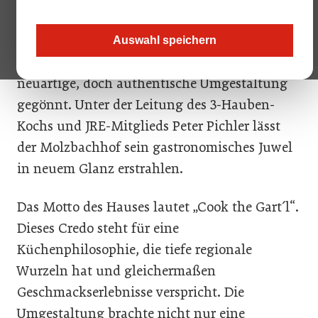
In Kirchberg am Wechsel in Niederösterreich
hat das 4-Sterne-Hotel Molzbachhof seiner 3-
Auswahl speichern
Hauben-Gourmetoase „Gaumenkitzel“ eine
neuartige, doch authentische Umgestaltung
gegönnt. Unter der Leitung des 3-Hauben-
Kochs und JRE-Mitglieds Peter Pichler lässt
der Molzbachhof sein gastronomisches Juwel
in neuem Glanz erstrahlen.
Das Motto des Hauses lautet „Cook the Gart´l“.
Dieses Credo steht für eine
Küchenphilosophie, die tiefe regionale
Wurzeln hat und gleichermaßen
Geschmackserlebnisse verspricht. Die
Umgestaltung brachte nicht nur eine