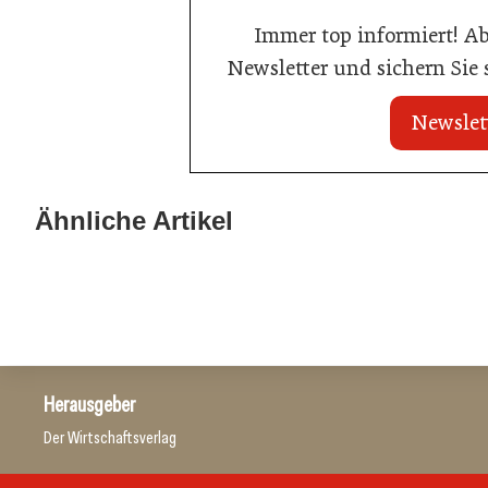
Immer top informiert! A
Newsletter und sichern Sie
Newslet
20. Juli 2026
20. Juli 2026
Land Steiermark startet
Allianz zwische
Ähnliche Artikel
Qualitätsoffensive für die Hotellerie
Hotels
Hotellerie
Hotellerie
Herausgeber
Der Wirtschaftsverlag