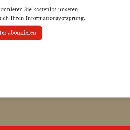
bonnieren Sie kostenlos unseren
 sich Ihren Informationsvorsprung.
ter abonnieren
20. Juli 2026
n Mühlviertler Top-
Familotel erweitert Portfolio um Mia
Alpina Zillertal
Hotellerie