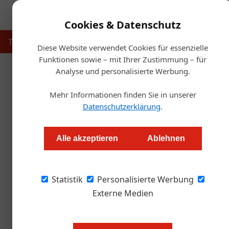
Cookies & Datenschutz
Touristik
Gastronomie
Hotellerie
Handel & Herst
Diese Website verwendet Cookies für essenzielle
Funktionen sowie – mit Ihrer Zustimmung – für
Analyse und personalisierte Werbung.
Startse
Mehr Informationen finden Sie in unserer
Frei
Datenschutzerklärung
.
Motel One zahlt volle
Alle akzeptieren
Ablehnen
Markus Höller
Statistik
Personalisierte Werbung
Die Budget Design Hotelgruppe Motel One wir
Inflationsausgleichsprämie in voller Höhe von 
Externe Medien
Mit der außerordentlichen und fre