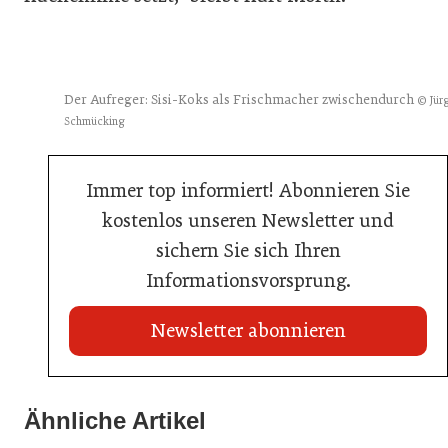
Der Aufreger: Sisi-Koks als Frischmacher zwischendurch
© Jür
Schmücking
Immer top informiert! Abonnieren Sie
kostenlos unseren Newsletter und
sichern Sie sich Ihren
Informationsvorsprung.
Newsletter abonnieren
21. Juli 2026
21. Juli 2026
War die Fußball-WM 2026 für Ihren Betrieb ein
Ähnliche Artikel
Stipendium für Nachwuchstalent in der Wiener