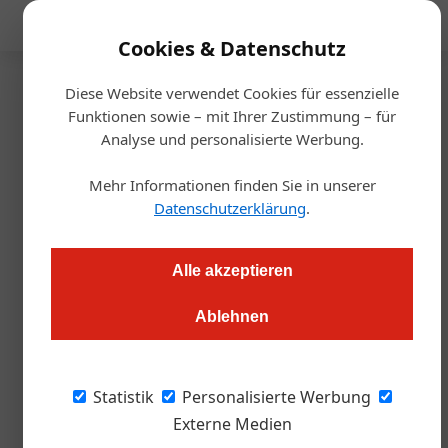
Mediadaten
Cookies & Datenschutz
Diese Website verwendet Cookies für essenzielle
Startseite
/
Gastro & Hotel
Funktionen sowie – mit Ihrer Zustimmung – für
Zur Goldenen Birn
Analyse und personalisierte Werbung.
Mutter, der Wirt mit dem Koks
Mehr Informationen finden Sie in unserer
ist da
Datenschutzerklärung
.
Redaktion
24.04.2023, 10:46 Uhr
Alle akzeptieren
Ablehnen
„Zur Goldenen Birn“ eröffnet am 27. April im Parkhotel Graz.
Die Küche: eine Reise durch die Jahrhunderte der Kronländer
Österreichs mit kulinarischen Überraschungen und
Statistik
Personalisierte Werbung
historischen Aufregern rund um Sisis Rheumamittelchen...
Externe Medien