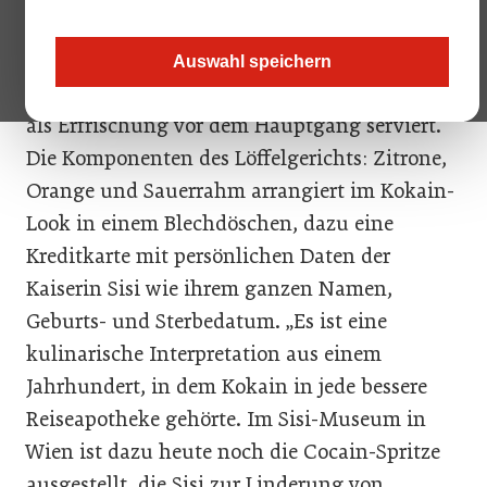
Sisis Koks nennt Küchenchef Alexander Posch
das kleine Gericht, das er im neuen Grazer
Auswahl speichern
Fine-Dining-Restaurant
„Zur Goldenen Birn“
als Erfrischung vor dem Hauptgang serviert.
Die Komponenten des Löffelgerichts: Zitrone,
Orange und Sauerrahm arrangiert im Kokain-
Look in einem Blechdöschen, dazu eine
Kreditkarte mit persönlichen Daten der
Kaiserin Sisi wie ihrem ganzen Namen,
Geburts- und Sterbedatum. „Es ist eine
kulinarische Interpretation aus einem
Jahrhundert, in dem Kokain in jede bessere
Reiseapotheke gehörte. Im Sisi-Museum in
Wien ist dazu heute noch die Cocain-Spritze
ausgestellt, die Sisi zur Linderung von