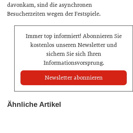
davonkam, sind die asynchronen
Besucherzeiten wegen der Festspiele.
Immer top informiert! Abonnieren Sie
kostenlos unseren Newsletter und
sichern Sie sich Ihren
Informationsvorsprung.
Newsletter abonnieren
22. Juli 2026
Travel Start-up Night 2026: Beste Tourismus-Idee
Ähnliche Artikel
22. Juli 2026
gesucht
20. Juli 2026
MCI-Professorin erhält internationale Auszeichnung
Zillertalbahn: Diesel hat ausgedient
Tourismusbranche