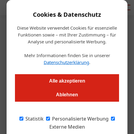
Mediadaten
Cookies & Datenschutz
Diese Website verwendet Cookies für essenzielle
Startseite
/
Gastro & Hotel
Funktionen sowie – mit Ihrer Zustimmung – für
Nächtigungen: Wien ist erst bei
Analyse und personalisierte Werbung.
55 Prozent
Mehr Informationen finden Sie in unserer
Datenschutzerklärung
.
Daniel Nutz
21.04.2022, 14:25 Uhr
Alle akzeptieren
Etwas mehr als 700.000 Nächtigungen brachte der heurige
Ablehnen
März für Wien. Im Vergleich zum Lockdown-März ist das eine
Steigerung um das 7-Fache, was aber nur Zahlenspiel ist. Das
diesjährige März-Ergebnis entspricht rund 55% des März
Statistik
Personalisierte Werbung
2019.
Externe Medien