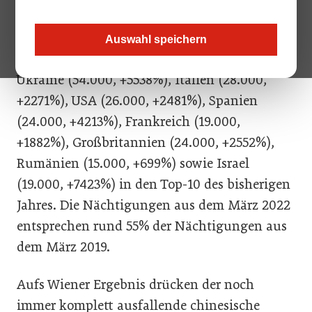
Aus Österreich wurden 174.000 Nächtigungen
(+250% zum März des Vorjahres) gezählt, es
Auswahl speichern
folgen Deutschland (136.000, +1052%),
Ukraine (54.000, +5538%), Italien (28.000,
+2271%), USA (26.000, +2481%), Spanien
(24.000, +4213%), Frankreich (19.000,
+1882%), Großbritannien (24.000, +2552%),
Rumänien (15.000, +699%) sowie Israel
(19.000, +7423%) in den Top-10 des bisherigen
Jahres. Die Nächtigungen aus dem März 2022
entsprechen rund 55% der Nächtigungen aus
dem März 2019.
Aufs Wiener Ergebnis drücken der noch
immer komplett ausfallende chinesische