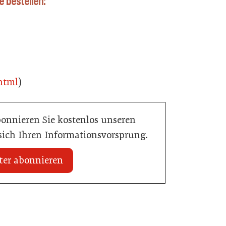
 bestellen:
html
)
bonnieren Sie kostenlos unseren
 sich Ihren Informationsvorsprung.
ter abonnieren
20. Juli 2026
Initiative zu Bargeldkultur in der
 Nachwuchstalent in
Gastronomie
stronomie