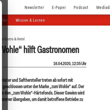
Newsletter
E-Paper
Podcast
Mediad
eller
Wissen & Lernen
ite
/
Gastro & Hotel
 Wohle“ hilft Gastronomen
16.04.2020, 12:35 Uhr
röster und Safthersteller treten ab sofort mit
n geschlossen unter der Marke „zum Wohle“ auf. Der
t in den „zum Wohle“-Härtefonds. Dieser Gewinn wird
kammer übergeben, um damit betroffene Betriebe zu