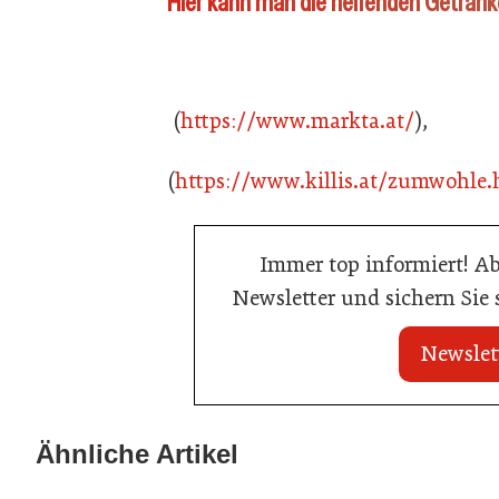
Hier kann man die helfenden Getränke
(
https://www.markta.at/
),
(
https://www.killis.at/zumwohle.
Immer top informiert! A
Newsletter und sichern Sie
Newslet
21. Juli 2026
21. Juli 2026
War die Fußball-WM 2026 für Ihren
Stipendium für
Ähnliche Artikel
Betrieb ein Geschäft?
der Wiener Ga