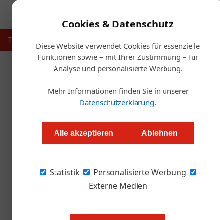
Cookies & Datenschutz
Touristik
Gastronomie
Hotellerie
Handel & Herst
Diese Website verwendet Cookies für essenzielle
Funktionen sowie – mit Ihrer Zustimmung – für
Analyse und personalisierte Werbung.
Startse
Mehr Informationen finden Sie in unserer
Neue Initiative „zum
Datenschutzerklärung
.
Redaktion
Alle akzeptieren
Ablehnen
Namhafte Winzer, Spirituosenhersteller, Kaffee
Statistik
ausgewählten österreichischen Top-Produkte
Personalisierte Werbung
gesamte Gewinn jeder Bestellung fließt direk
Externe Medien
der Fachgruppe Gastronomie der Wirtschafts
unterstützen.