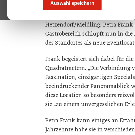
Auswahl speichern
(Sammler-)Fahrzeuge aufwarten, s
historischen Industriegelände der
Hetzendorf/Meidling. Petra Frank 
Gastrobereich schlüpft nun in die M
des Standortes als neue Eventlocat
Frank begeistert sich dabei für di
Quadratmetern. „Die Verbindung v
Faszination, einzigartigen Special
beeindruckender Panoramablick we
diese Location so besonders reizvol
sie „zu einem unvergesslichen Er
Petra Frank kann einiges an Erfah
Jahrzehnte habe sie in verschieden