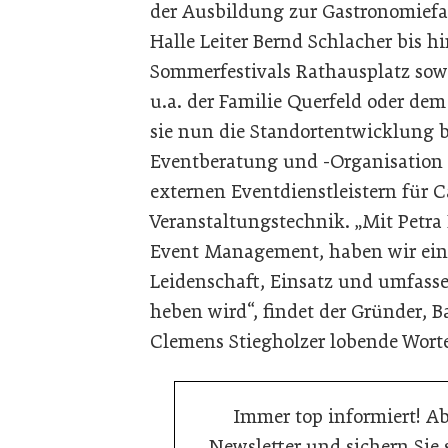
der Ausbildung zur Gastronomiefac
Halle Leiter Bernd Schlacher bis 
Sommerfestivals Rathausplatz sowi
u.a. der Familie Querfeld oder de
sie nun die Standortentwicklung bi
Eventberatung und -Organisation 
externen Eventdienstleistern für 
Veranstaltungstechnik. „Mit Petra 
Event Management, haben wir eine
Leidenschaft, Einsatz und umfas
heben wird“, findet der Gründer,
Clemens Stiegholzer lobende Worte
Immer top informiert! A
Newsletter und sichern Sie