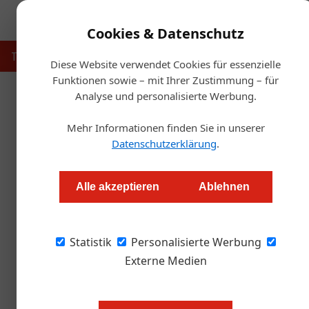
Cookies & Datenschutz
Touristik
Gastronomie
Hotellerie
Handel & Herst
Diese Website verwendet Cookies für essenzielle
Funktionen sowie – mit Ihrer Zustimmung – für
Analyse und personalisierte Werbung.
Startse
Mehr Informationen finden Sie in unserer
Datenschutzerklärung
.
Neue Leitung f
Alle akzeptieren
Ablehnen
Redaktion.OEGZ
Statistik
Personalisierte Werbung
Petra Frank übernimmt die gesamte Leitung d
neue Wiener Event-Standort trägt eine histo
Externe Medien
Das
M12
kann nicht nur mit dem C