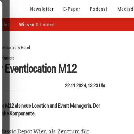
Newsletter
E-Paper
Podcast
Mediad
eller
Wissen & Lernen
ite
/
Gastro & Hotel
Karriere
ür Eventlocation M12
22.11.2024, 13:23 Uhr
es M12 als neue Location und Event Managerin. Der
rische Komponente.
lassic Depot Wien als Zentrum für