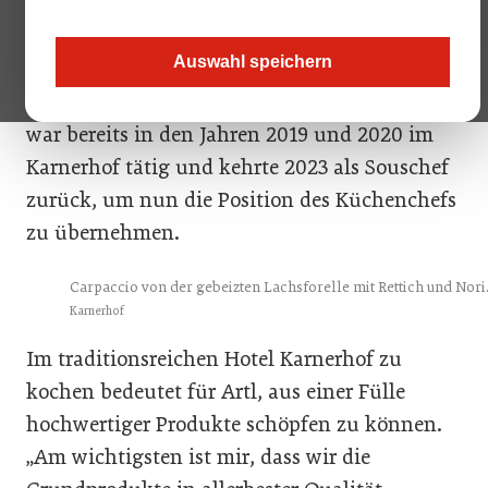
Karnerhof am Faaker See, steht für eine
moderne Kärntner Küche, die von
Auswahl speichern
slowenischen und italienischen Einflüssen
geprägt ist. Der 29-jährige gebürtige Kärntner
war bereits in den Jahren 2019 und 2020 im
Karnerhof tätig und kehrte 2023 als Souschef
zurück, um nun die Position des Küchenchefs
zu übernehmen.
Carpaccio von der gebeizten Lachsforelle mit Rettich und Nori
Karnerhof
Im traditionsreichen Hotel Karnerhof zu
kochen bedeutet für Artl, aus einer Fülle
hochwertiger Produkte schöpfen zu können.
„Am wichtigsten ist mir, dass wir die