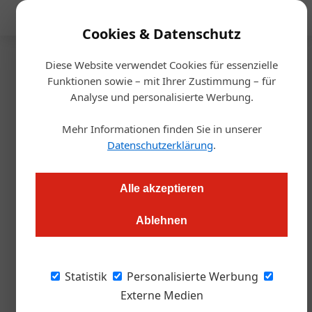
Mediadaten
Cookies & Datenschutz
Diese Website verwendet Cookies für essenzielle
Startseite
/
Gastro & Hotel
Funktionen sowie – mit Ihrer Zustimmung – für
Karriere
Analyse und personalisierte Werbung.
Neuer Küchenchef im Hotel
Mehr Informationen finden Sie in unserer
Karnerhof
Datenschutzerklärung
.
Redaktion.OEGZ
17.06.2024, 12:25 Uhr
Alle akzeptieren
Ablehnen
Nicolas Artl (29) ist seit 2023 Souschef und übernimmt nun
die Position des Küchenchefs im Haus am Faaker See.
Statistik
Personalisierte Werbung
Nicolas Artl, der neue Küchenchef im Hotel
Externe Medien