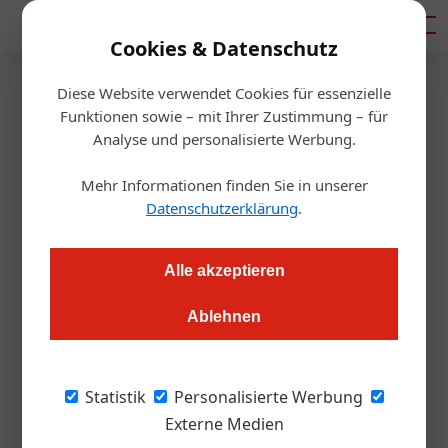
Mediadaten
Cookies & Datenschutz
Diese Website verwendet Cookies für essenzielle
Startseite
/
Gastro & Hotel
Funktionen sowie – mit Ihrer Zustimmung – für
Neuer Wörthersee-Style in
Analyse und personalisierte Werbung.
Velden
Mehr Informationen finden Sie in unserer
Datenschutzerklärung
.
Jasmin Kreulitsch
10.04.2019, 17:00 Uhr
Alle akzeptieren
Das Beachhouse Velden will einen Kontrapunkt zum
Ablehnen
Schickimicki in Velden setzen: Die 24-jährige Gastgeberin
Theresa Herritsch führt ihr neues Lokal „bunt wie das Leben,
charismatisch und chillig“ – und kreierte ein Instagram-
Statistik
Personalisierte Werbung
taugliches Gastrokonzept.
Externe Medien