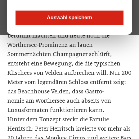
Dort, wo in den 1950er-Jahren Weltstars wie
Kirk Douglas, Omar Sharif und Ingrid
Auswahl speichern
Bergman die Sommerfrische in Kärnten
berühmt machten und heute noch die
Wörthersee-Prominenz an lauen
Sommernächten Champagner schlürft,
entsteht eine Bewegung, die die typischen
Klischees von Velden aufbrechen will. Nur 200
Meter vom legendären Schloss entfernt zeigt
das Beachhouse Velden, dass Gastro-
nomie am Wörthersee auch abseits von
Luxusformaten funktionieren kann.
Hinter dem Konzept steckt die Familie
Herritsch: Peter Herritsch kreierte vor mehr als
20 Jahren das Monkey Circus und weitere Bars