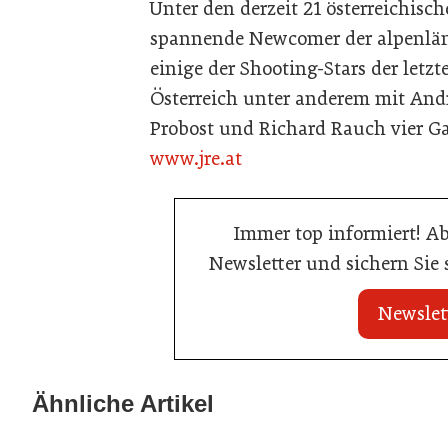
Unter den derzeit 21 österreichisc
spannende Newcomer der alpenlän
einige der Shooting-Stars der letzt
Österreich unter anderem mit Andr
Probost und Richard Rauch vier Ga
www.jre.at
Immer top informiert! A
Newsletter und sichern Sie
Newslet
21. Juli 2026
21. Juli 2026
War die Fußball-WM 2026 für Ihren
Stipendium für
Ähnliche Artikel
Betrieb ein Geschäft?
der Wiener Ga