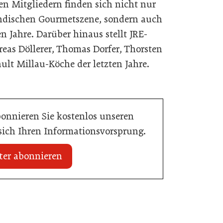
hen Mitgliedern finden sich nicht nur
dischen Gourmetszene, sondern auch
en Jahre. Darüber hinaus stellt JRE-
eas Döllerer, Thomas Dorfer, Thorsten
ult Millau-Köche der letzten Jahre.
bonnieren Sie kostenlos unseren
 sich Ihren Informationsvorsprung.
ter abonnieren
20. Juli 2026
Initiative zu Bargeldkultur in der
 Nachwuchstalent in
Gastronomie
stronomie