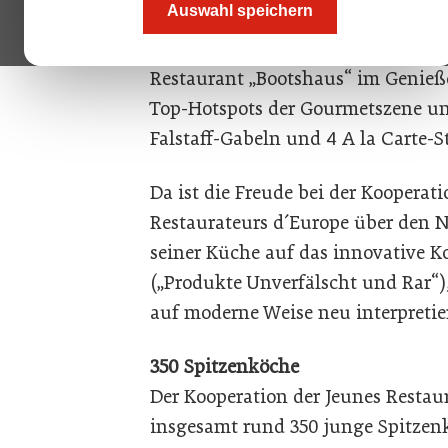
Auswahl speichern
Der gebürtige Schörflinger Lukas 
der heimischen Gastroszene. So eta
Restaurant „Bootshaus“ im Genieße
Top-Hotspots der Gourmetszene un
Falstaff-Gabeln und 4 A la Carte-S
Da ist die Freude bei der Kooperati
Restaurateurs d´Europe über den N
seiner Küche auf das innovative 
(„Produkte Unverfälscht und Rar“),
auf moderne Weise neu interpretie
350 Spitzenköche
Der Kooperation der Jeunes Restau
insgesamt rund 350 junge Spitzen