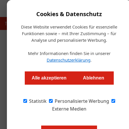
Cookies & Datenschutz
Touristik
Gastronomie
Hotellerie
Handel & Herst
Diese Website verwendet Cookies für essenzielle
Funktionen sowie – mit Ihrer Zustimmung – für
Analyse und personalisierte Werbung.
Startse
Mehr Informationen finden Sie in unserer
Neuzugang bei den
Datenschutzerklärung
.
Redaktion.OEGZ
Alle akzeptieren
Ablehnen
Lukas Nagl („Bootshaus“ im Seehotel Das Trau
Statistik
österreichischen Jeunes Restaurateurs d´Eur
Personalisierte Werbung
Externe Medien
Text: Alexander Grübling