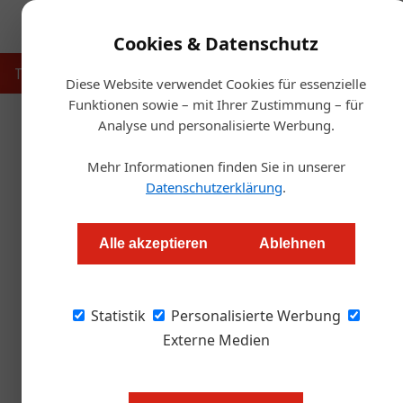
Cookies & Datenschutz
Touristik
Gastronomie
Hotellerie
Handel & Herst
Diese Website verwendet Cookies für essenzielle
Funktionen sowie – mit Ihrer Zustimmung – für
Analyse und personalisierte Werbung.
Startse
Mehr Informationen finden Sie in unserer
Datenschutzerklärung
.
New York T
Alle akzeptieren
Ablehnen
Redaktion.OEGZ
Statistik
Personalisierte Werbung
Die Bundeshauptstadt glänzt auf der Weltbüh
der Top-Reiseziele 2024 gekürt.
Externe Medien
Wien rückt wieder einmal ins Ramp