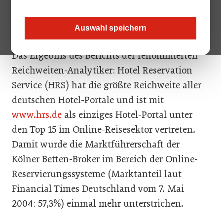
Internetnutzungsdaten, hat in der November-Ausgabe seines
Travel Sector Spotlight Reports untersucht, welche
Reisewebsites bei deutschen Surfern am beliebtesten sind.
Auswahl speichern
Das Ergebnis des Berichts der renommierten
Reichweiten-Analytiker: Hotel Reservation
Service (HRS) hat die größte Reichweite aller
deutschen Hotel-Portale und ist mit
www.hrs.de
als einziges Hotel-Portal unter
den Top 15 im Online-Reisesektor vertreten.
Damit wurde die Marktführerschaft der
Kölner Betten-Broker im Bereich der Online-
Reservierungssysteme (Marktanteil laut
Financial Times Deutschland vom 7. Mai
2004: 57,3%) einmal mehr unterstrichen.