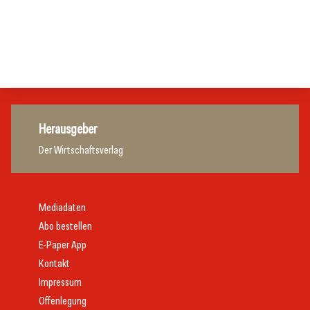
Gastronomie
Initiative zu Bargeldkultur in der Gastronomie
Gastronomie
Gastronomie
Gastronomie
Herausgeber
Der Wirtschaftsverlag
Mediadaten
Abo bestellen
E-Paper App
Kontakt
Impressum
Offenlegung