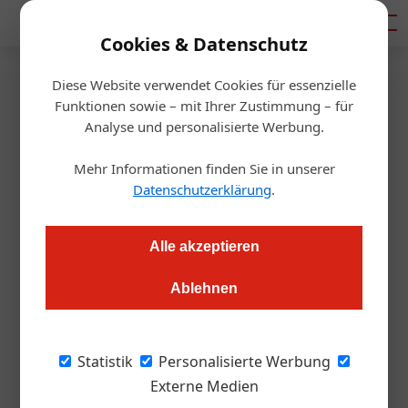
Mediadaten
Cookies & Datenschutz
Diese Website verwendet Cookies für essenzielle
Startseite
/
Gastro & Hotel
Funktionen sowie – mit Ihrer Zustimmung – für
Nielsen//NetRatings: Hotel
Analyse und personalisierte Werbung.
Reservation Service (HRS) hat
Mehr Informationen finden Sie in unserer
Datenschutzerklärung
.
die größte Reichweite aller
deutschen Hotel-Portale
Alle akzeptieren
Ablehnen
Redaktion.OEGZ
22.12.2004, 10:20 Uhr
Nielsen//NetRatings, führender Anbieter auf dem Gebiet der
Statistik
Personalisierte Werbung
länderübergreifenden Messung und Analyse von
Externe Medien