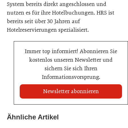
System bereits direkt angeschlossen und
nutzen es für ihre Hotelbuchungen. HRS ist
bereits seit über 30 Jahren auf
Hotelreservierungen spezialisiert.
Immer top informiert! Abonnieren Sie
kostenlos unseren Newsletter und
sichern Sie sich Ihren
Informationsvorsprung.
Newsletter abonnieren
21. Juli 2026
21. Juli 2026
War die Fußball-WM 2026 für Ihren Betrieb ein
Ähnliche Artikel
Stipendium für Nachwuchstalent in der Wiener
Geschäft?
20. Juli 2026