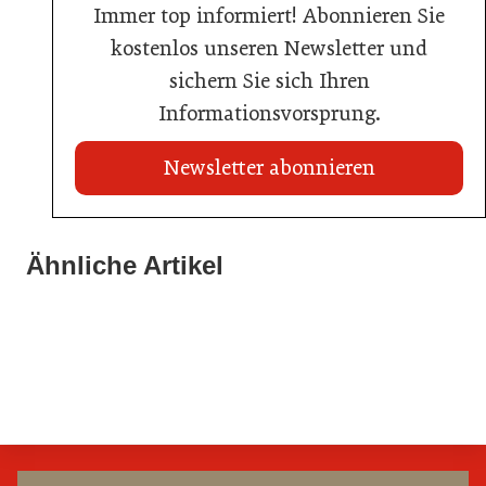
Immer top informiert! Abonnieren Sie
kostenlos unseren Newsletter und
sichern Sie sich Ihren
Informationsvorsprung.
Newsletter abonnieren
21. Juli 2026
21. Juli 2026
War die Fußball-WM 2026 für Ihren Betrieb ein
Ähnliche Artikel
Stipendium für Nachwuchstalent in der Wiener
Geschäft?
20. Juli 2026
Gastronomie
Initiative zu Bargeldkultur in der Gastronomie
Gastronomie
Gastronomie
Gastronomie