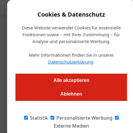
Mediadaten
Cookies & Datenschutz
Diese Website verwendet Cookies für essenzielle
Startseite
/
Gastro & Hotel
Funktionen sowie – mit Ihrer Zustimmung – für
ÖGZ-Schwerpunkt
Analyse und personalisierte Werbung.
Registrierkassen
Mehr Informationen finden Sie in unserer
Datenschutzerklärung
.
Daniel Nutz
08.02.2017, 12:46 Uhr
Alle akzeptieren
Bis 1. April müssen alle Kassen RKSV-tauglich sein. Das stellt
Ablehnen
nicht nur Gastronomen, sondern vor allem Registrierkassen-
und Abrechnungssystemanbieter vor große
Herausforderungen
Statistik
Personalisierte Werbung
Externe Medien