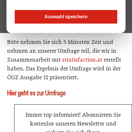
Großhandel ein? Und wie zufrieden sind Sie
mit dem Angebot? Funktioniert die
Auswahl speichern
Zustellung so, wie Sie es gerne hätten?
Bitte nehmen Sie sich 5 Minuten Zeit und
nehmen an unserer Umfrage teil, die wir in
Zusammenarbeit mit
stratisfaction.at
erstellt
haben. Das Ergebnis der Umfrage wird in der
ÖGZ Ausgabe 11 präsentiert.
Hier geht es zur Umfrage
Immer top informiert! Abonnieren Sie
kostenlos unseren Newsletter und