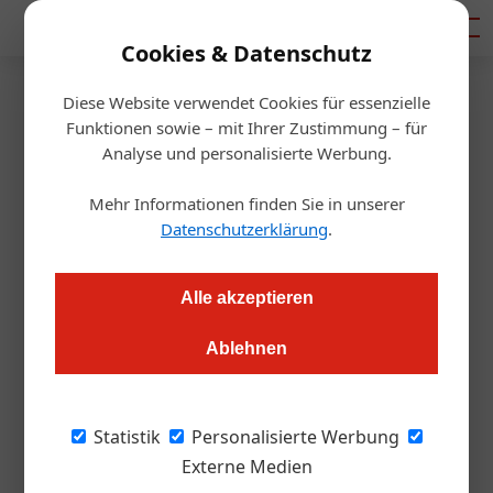
Mediadaten
Cookies & Datenschutz
Diese Website verwendet Cookies für essenzielle
Startseite
/
Gastro & Hotel
Funktionen sowie – mit Ihrer Zustimmung – für
ÖGZ-Umfrage: Welcher ist Ihr
Analyse und personalisierte Werbung.
liebster Großhändler?
Mehr Informationen finden Sie in unserer
Datenschutzerklärung
.
Redaktion.OEGZ
20.05.2021, 12:44 Uhr
Alle akzeptieren
Wir hätten gern Ihre Meinung zu den beliebtesten Gastro-
Ablehnen
Großhändlern bzw. C&C-Märkten erfahren. Die Befragung
dazu dauert etwa 5 Minuten - als Dankeschön für Ihre
Teilnahme gibt es ein paar schöne Preise zu gewinnen.
Statistik
Personalisierte Werbung
Externe Medien
Welche Produktgruppen kaufen Sie im C&C-