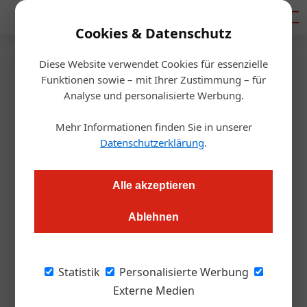
Mediadaten
Cookies & Datenschutz
Diese Website verwendet Cookies für essenzielle
Startseite
/
Gastro & Hotel
Funktionen sowie – mit Ihrer Zustimmung – für
ÖGZ Vanille-Eis-Test:
Analyse und personalisierte Werbung.
Überraschend ­unterschiedlich
Mehr Informationen finden Sie in unserer
Datenschutzerklärung
.
Thomas Askan Vierich
10.03.2020, 13:44 Uhr
Alle akzeptieren
Schülerinnen und Schüler der Tourismusschule in der Wiener
Ablehnen
Bergheidengasse ­testeten mit uns Vanilleeis für die
Gastronomie in einem Blindtest.
Statistik
Personalisierte Werbung
Donnerstagnachmittag im Verkostungsraum
Externe Medien