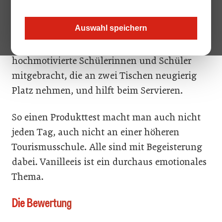
der HLTW Bergheidengasse. Alles ist perfekt
vorbereitet. Ausreichend Teller, Besteck, Stifte,
Auswahl speichern
Verkostzettel, Wasser und Spucknäpfe.
Kochlehrer Mario Kisielewski hat zehn
hochmotivierte Schülerinnen und Schüler
mitgebracht, die an zwei Tischen neugierig
Platz nehmen, und hilft beim Servieren.
So einen Produkttest macht man auch nicht
jeden Tag, auch nicht an einer höheren
Tourismusschule. Alle sind mit Begeisterung
dabei. Vanilleeis ist ein durchaus emotionales
Thema.
Die Bewertung