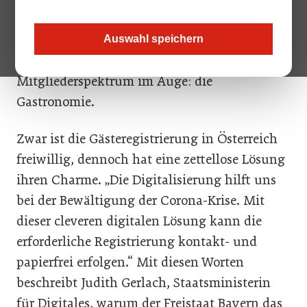
mit Restaurantbetrieb in den Herbst – einer
Online-Lösung zur Gästeregistrierung.
Auswahl speichern
Außerdem hat sie ein ganz neues
Mitgliederspektrum im Auge: die
Gastronomie.
Zwar ist die Gästeregistrierung in Österreich
freiwillig, dennoch hat eine zettellose Lösung
ihren Charme. „Die Digitalisierung hilft uns
bei der Bewältigung der Corona-Krise. Mit
dieser cleveren digitalen Lösung kann die
erforderliche Registrierung kontakt- und
papierfrei erfolgen.“ Mit diesen Worten
beschreibt Judith Gerlach, Staatsministerin
für Digitales, warum der Freistaat Bayern das