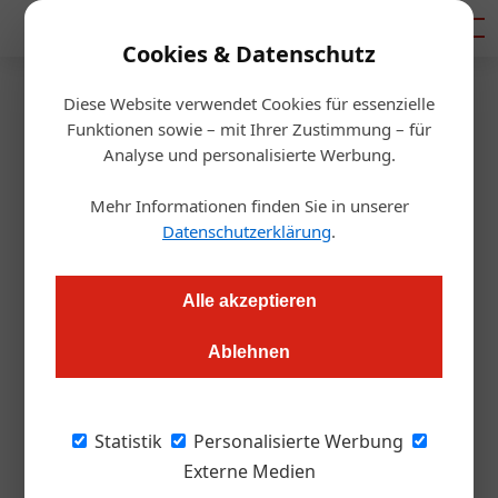
Mediadaten
Cookies & Datenschutz
Diese Website verwendet Cookies für essenzielle
Startseite
/
Gastro & Hotel
Funktionen sowie – mit Ihrer Zustimmung – für
ÖHV ist jetzt auch für
Analyse und personalisierte Werbung.
Gastronomen da
Mehr Informationen finden Sie in unserer
Datenschutzerklärung
.
Alexander Grübling
14.09.2020, 11:33 Uhr
Alle akzeptieren
Wie die ÖGZ exklusiv erfahren hat, öffnet sich die
Ablehnen
Hoteliervereinigung einem neuen Mitgliederspektrum: Ab
sofort gibt es auch eine Mitgliedschaft für Gastronomen.
Aber das ist noch nicht alles.
Statistik
Personalisierte Werbung
Externe Medien
Die ÖHV startet mit einem Angebot für Hotels