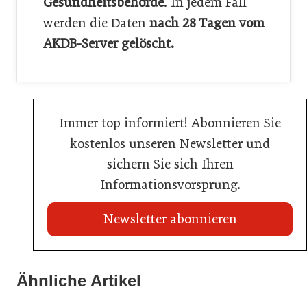
Gesundheitsbehörde
. In jedem Fall
werden die Daten
nach 28 Tagen vom
AKDB-Server gelöscht.
Immer top informiert! Abonnieren Sie
kostenlos unseren Newsletter und
sichern Sie sich Ihren
Informationsvorsprung.
Newsletter abonnieren
21. Juli 2026
21. Juli 2026
War die Fußball-WM 2026 für Ihren Betrieb ein
Ähnliche Artikel
Stipendium für Nachwuchstalent in der Wiener
Geschäft?
20. Juli 2026