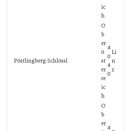
ic
h
O
b
er
4
ö
Li
0
Pöstlingberg Schlössl
st
n
4
er
z
0
re
ic
h
O
b
er
4