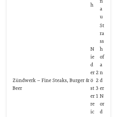
n
h
a
u
St
ra
ss
N
h
ie
of
d
a
er
2
n
Zündwerk – Fine Steaks, Burger &
ö
2
d
Beer
st
3
er
er
1
N
re
or
ic
d