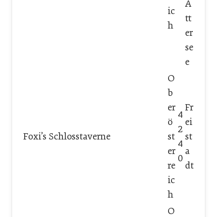
A
ic
tt
h
er
se
e
O
b
er
Fr
4
ö
ei
2
Foxi’s Schlosstaverne
st
st
4
er
a
0
re
dt
ic
h
O