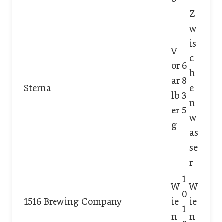
Z
w
is
V
c
or
6
h
ar
8
Sterna
e
lb
3
n
er
5
w
g
as
se
r
1
W
W
0
1516 Brewing Company
ie
ie
1
n
n