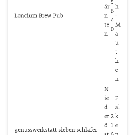
9
är
h
6
Loncium Brew Pub
n
-
4
te
M
0
n
a
u
t
h
e
n
N
ie
F
d
al
er
2
k
ö
1
e
genusswerkstatt sieben:schläfer
st
6
n