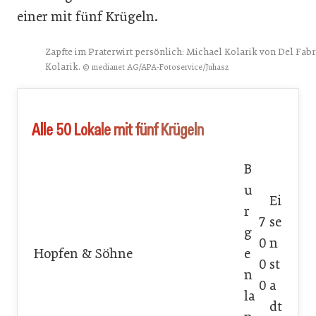
einer mit fünf Krügeln.
Zapfte im Praterwirt persönlich: Michael Kolarik von Del Fab
Kolarik.
© medianet AG/APA-Fotoservice/Juhasz
Alle 50 Lokale mit fünf Krügeln
B
u
Ei
r
7
se
g
0
n
Hopfen & Söhne
e
0
st
n
0
a
la
dt