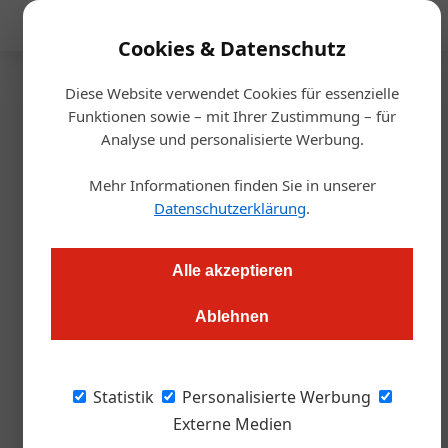
Mediadaten
Cookies & Datenschutz
Diese Website verwendet Cookies für essenzielle
Startseite
/
Gastro & Hotel
Funktionen sowie – mit Ihrer Zustimmung – für
Bier
Analyse und personalisierte Werbung.
Österreichs Bierkultur ist
Mehr Informationen finden Sie in unserer
Weltspitze
Datenschutzerklärung
.
Alexander Grübling
02.05.2023, 13:58 Uhr
Alle akzeptieren
Ablehnen
Conrad Seidls Bier-Guide 2023 ist eine Verneigung vor der
heimischen Gastronomie. 50 Betriebe haben internationales
Format. Doch es gibt auch Überraschungen.
Statistik
Personalisierte Werbung
Externe Medien
Bild oben: Das Who-is-Who der heimischen