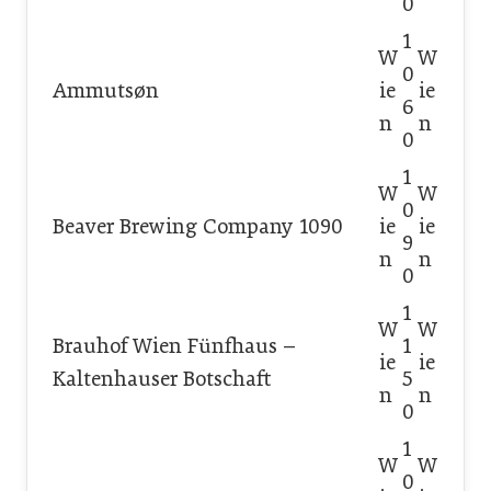
0
1
W
W
0
Ammutsøn
ie
ie
6
n
n
0
1
W
W
0
Beaver Brewing Company 1090
ie
ie
9
n
n
0
1
W
W
Brauhof Wien Fünfhaus –
1
ie
ie
Kaltenhauser Botschaft
5
n
n
0
1
W
W
0