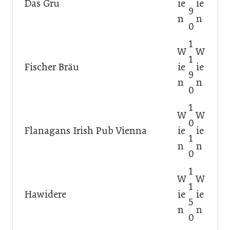
Das Gru
ie
ie
9
n
n
0
1
W
W
1
Fischer Bräu
ie
ie
9
n
n
0
1
W
W
0
Flanagans Irish Pub Vienna
ie
ie
1
n
n
0
1
W
W
1
Hawidere
ie
ie
5
n
n
0