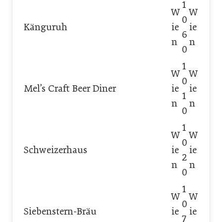
1
W
W
0
Känguruh
ie
ie
6
n
n
0
1
W
W
0
Mel’s Craft Beer Diner
ie
ie
1
n
n
0
1
W
W
0
Schweizerhaus
ie
ie
2
n
n
0
1
W
W
0
Siebenstern-Bräu
ie
ie
7