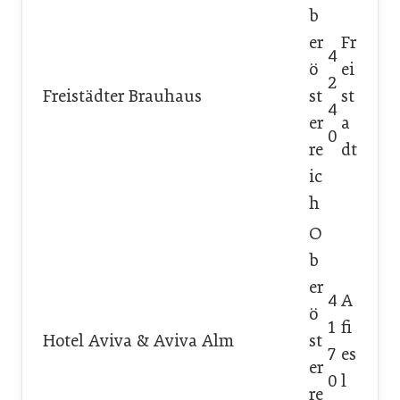
b
er
Fr
4
ö
ei
2
Freistädter Brauhaus
st
st
4
er
a
0
re
dt
ic
h
O
b
er
4
A
ö
1
fi
Hotel Aviva & Aviva Alm
st
7
es
er
0
l
re