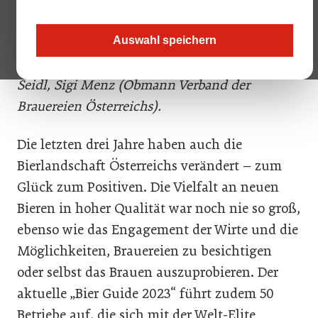
Bierszene kam zur Präsentation des Bier-Guide
2023 im Praterwirt. Im Bild: Florian Berger (GF
Auswahl speichern
Verband der Brauereien Österreichs), Conrad
Seidl, Sigi Menz (Obmann Verband der
Brauereien Österreichs).
Die letzten drei Jahre haben auch die
Bierlandschaft Österreichs verändert – zum
Glück zum Positiven. Die Vielfalt an neuen
Bieren in hoher Qualität war noch nie so groß,
ebenso wie das Engagement der Wirte und die
Möglichkeiten, Brauereien zu besichtigen
oder selbst das Brauen auszuprobieren. Der
aktuelle „Bier Guide 2023“ führt zudem 50
Betriebe auf, die sich mit der Welt-Elite