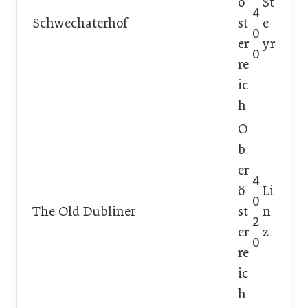
ö
St
4
Schwechaterhof
st
e
0
er
yr
0
re
ic
h
O
b
er
4
ö
Li
0
The Old Dubliner
st
n
2
er
z
0
re
ic
h