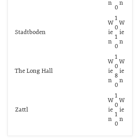
n
n
0
1
W
W
0
Stadtboden
ie
ie
1
n
n
0
1
W
W
0
The Long Hall
ie
ie
8
n
n
0
1
W
W
0
Zattl
ie
ie
1
n
n
0