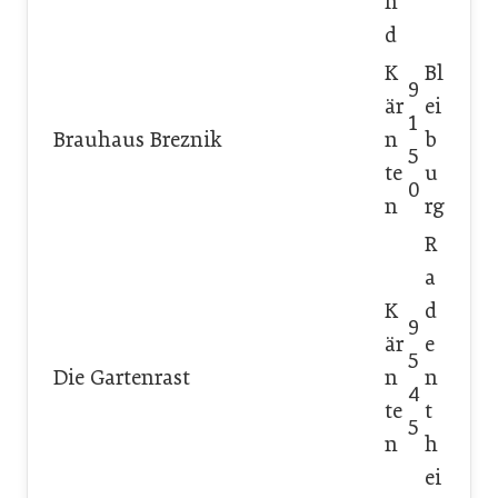
n
d
K
Bl
9
är
ei
1
Brauhaus Breznik
n
b
5
te
u
0
n
rg
R
a
K
d
9
är
e
5
Die Gartenrast
n
n
4
te
t
5
n
h
ei