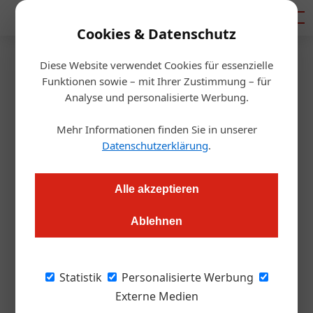
Mediadaten
Cookies & Datenschutz
Diese Website verwendet Cookies für essenzielle
Startseite
/
Gastro & Hotel
Funktionen sowie – mit Ihrer Zustimmung – für
Online-Kurs für COVID-19
Analyse und personalisierte Werbung.
Beauftragte bei
Mehr Informationen finden Sie in unserer
Datenschutzerklärung
.
Veranstaltungen
Alle akzeptieren
Redaktion
16.06.2020, 10:21 Uhr
Ablehnen
Ab Mitte Juni bietet das Competence Center Event Safety
Management (CCESM) des Wiener Roten Kreuzes einen
Statistik
Personalisierte Werbung
Online-Kurs für COVID-19-Beauftragte im Rahmen von
Externe Medien
Veranstaltungen an. Der Kurs besteht aus 9 Video-Modulen