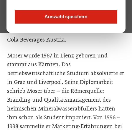
gesamten Verkauf verant-wortlich und
berichtet direkt an Geschäftsführer Karin
Auswahl speichern
Trimmel, neuerdings auch Stellvertreterin von
Generaldirektor Ulrik Nehammer bei Coca-
Cola Beverages Austria.
Moser wurde 1967 in Lienz geboren und
stammt aus Kärnten. Das
betriebswirtschaftliche Studium absolvierte er
in Graz und Liverpool. Seine Diplomarbeit
schrieb Moser über – die Römerquelle:
Branding und Qualitätsmanagement des
heimischen Mineralwasserabfüllers hatten
ihm schon als Student imponiert. Von 1996 –
1998 sammelte er Marketing-Erfahrungen bei