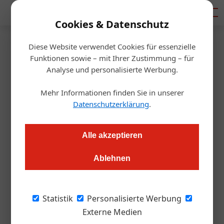
Mediadaten
Cookies & Datenschutz
Diese Website verwendet Cookies für essenzielle
Startseite
/
Gastro & Hotel
Funktionen sowie – mit Ihrer Zustimmung – für
Operativer Geschäftsleiter bei
Analyse und personalisierte Werbung.
Römerquelle
Mehr Informationen finden Sie in unserer
Datenschutzerklärung
.
Redaktion.OEGZ
06.06.2006, 07:45 Uhr
Alle akzeptieren
Ablehnen
Am 1. Juni 2006 hat Mag. Christian Moser
seine Tätigkeit als operativer Geschäftsleiter
Statistik
Personalisierte Werbung
beim Mineralwasserbrunnen Römerquelle
Externe Medien
aufgenommen. Moser zeichnet für den