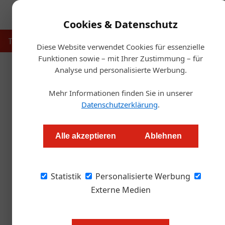
Cookies & Datenschutz
Touristik
Gastronomie
Hotellerie
Handel & Herst
Diese Website verwendet Cookies für essenzielle
Funktionen sowie – mit Ihrer Zustimmung – für
Analyse und personalisierte Werbung.
Startse
Mehr Informationen finden Sie in unserer
Personalie: Bei Spitz üb
Datenschutzerklärung
.
Redaktion
Alle akzeptieren
Ablehnen
Der Lebensmittelhersteller Spitz zählt seit me
Statistik
Familienunternehmen Österreichs. Nun kommt
Personalisierte Werbung
Wechsel. Walter Scherb jun., Unternehmer und
Externe Medien
2019 die Position des Vorsitzenden der Geschä
Mayer, der das Unternehmen zehn Jahre lang l