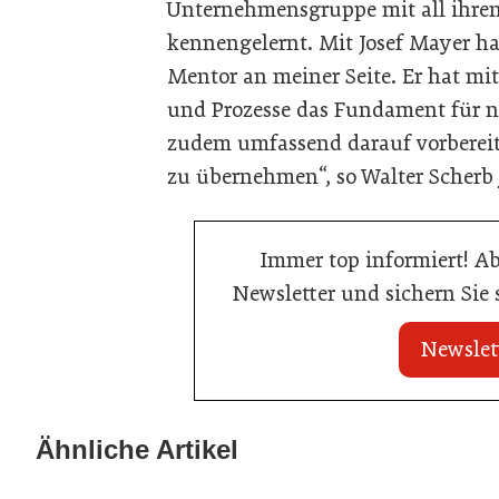
Unternehmensgruppe mit all ihren
kennengelernt. Mit Josef Mayer hat
Mentor an meiner Seite. Er hat mit
und Prozesse das Fundament für 
zudem umfassend darauf vorbereit
zu übernehmen“, so Walter Scherb
Immer top informiert! A
Newsletter und sichern Sie
Newslet
21. Juli 2026
21. Juli 2026
War die Fußball-WM 2026 für Ihren
Stipendium für
Ähnliche Artikel
Betrieb ein Geschäft?
der Wiener Ga