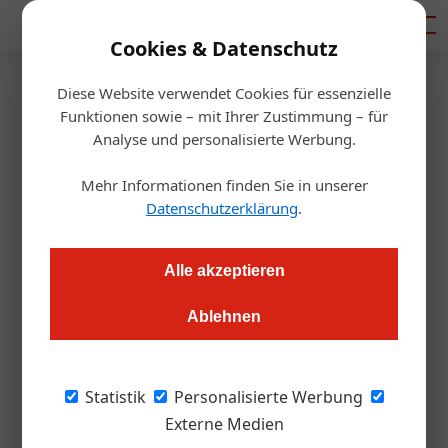
Mediadaten
Cookies & Datenschutz
Diese Website verwendet Cookies für essenzielle
Startseite
/
Gastro & Hotel
Funktionen sowie – mit Ihrer Zustimmung – für
Karriere
Analyse und personalisierte Werbung.
Petra Stolba zieht es nach
Mehr Informationen finden Sie in unserer
Straßburg
Datenschutzerklärung
.
Alexander Grübling
02.08.2022, 10:06 Uhr
Alle akzeptieren
Ablehnen
Die ehemalige Geschäftsführerin der Österreich Werbung
wird Kabinettschefin von Othmar Karas im Europäischen
Parlament.
Statistik
Personalisierte Werbung
Externe Medien
Othmar Karas will seine Freude nicht