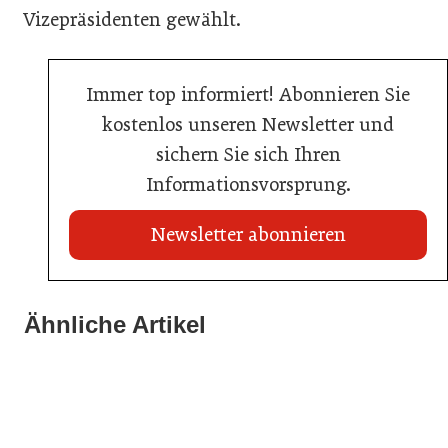
Vizepräsidenten gewählt.
Immer top informiert! Abonnieren Sie
kostenlos unseren Newsletter und
sichern Sie sich Ihren
Informationsvorsprung.
Newsletter abonnieren
22. Juli 2026
Travel Start-up Night 2026: Beste Tourismus-Idee
Ähnliche Artikel
22. Juli 2026
gesucht
20. Juli 2026
MCI-Professorin erhält internationale Auszeichnung
Zillertalbahn: Diesel hat ausgedient
Tourismusbranche
Tourismusbranche