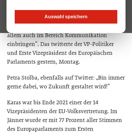
verbergen: „Es freut mich, eine solch
erfolgreiche Managerin für das EU-Parlament
Auswahl speichern
zu gewinnen. Ihre Erfahrung wird sie vor
allem auch im Bereich Kommunikation
einbringen“. Das twitterte der VP-Politiker
und Erste Vizepräsident des Europäischen
Parlaments gestern, Montag.
Petra Stolba, ebenfalls auf Twitter: „Bin immer
gerne dabei, wo Zukunft gestaltet wird!“
Karas war bis Ende 2021 einer der 14
Vizepräsidenten der EU-Volksvertretung. Im
Jänner wurde er mit 77 Prozent aller Stimmen
des Europaparlaments zum Ersten