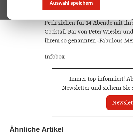
Auswahl speichern
Ab 24. November wird der Hemingw
Leben eingehaucht. 2-Hauben-Ko
Pech ziehen für 14 Abende mit ih
Cocktail-Bar von Peter Wiesler un
ihrem so genannten „Fabulous Me
Infobox
Immer top informiert! A
Newsletter und sichern Sie
Newslet
21. Juli 2026
21. Juli 2026
War die Fußball-WM 2026 für Ihren
Stipendium für
Ähnliche Artikel