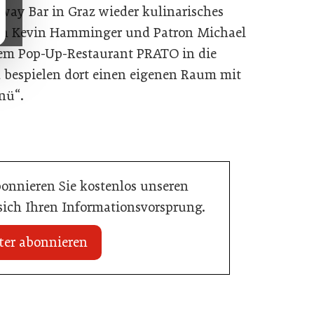
ay Bar in Graz wieder kulinarisches
ch Kevin Hamminger und Patron Michael
rem Pop-Up-Restaurant PRATO in die
d bespielen dort einen eigenen Raum mit
nü“.
bonnieren Sie kostenlos unseren
 sich Ihren Informationsvorsprung.
ter abonnieren
20. Juli 2026
Initiative zu Bargeldkultur in der
 Nachwuchstalent in