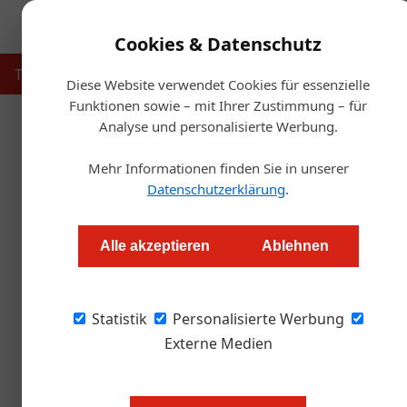
Cookies & Datenschutz
Touristik
Gastronomie
Hotellerie
Handel & Herst
Diese Website verwendet Cookies für essenzielle
Funktionen sowie – mit Ihrer Zustimmung – für
Analyse und personalisierte Werbung.
Startse
Mehr Informationen finden Sie in unserer
Prato wird P
Datenschutzerklärung
.
Redaktion
Alle akzeptieren
Ablehnen
Das Grazer Gourmet-Restaurant Prato schließt 
Statistik
Wanderschaft durch ganz Österreich zu gehen
Personalisierte Werbung
Restaurants Österreichs findet in der Grazer
Externe Medien
der Wörthersee.