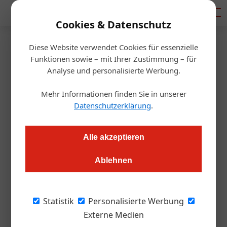
Mediadaten
Cookies & Datenschutz
Diese Website verwendet Cookies für essenzielle
Startseite
/
Gastro & Hotel
Funktionen sowie – mit Ihrer Zustimmung – für
Ausbildung
Analyse und personalisierte Werbung.
Ein Angebot, das man nicht
Mehr Informationen finden Sie in unserer
ablehnen sollte
Datenschutzerklärung
.
Thomas Askan Vierich
17.10.2024, 10:09 Uhr
Alle akzeptieren
Ablehnen
Auf Initiative einer Lehrenden an der Wirtschaftsuni Wien hat
sich der Club der Kaffeehausbesitzer in Wien daran gemacht,
eine neue, branchenübergreifende Form der Lehre in
Statistik
Personalisierte Werbung
Gastronomie und Hotellerie ins Leben zu rufen: die
Externe Medien
Premiumlehre. Lehrlinge und Partnerbetriebe gesucht!