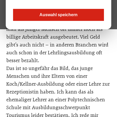
Was ist das Problem mit der Lehre? Sie ist fad.
Auswahl speichern
Speziell in der Gastronomie / Hotellerie wird
man als junger Mensch oft immer noch als
billige Arbeitskraft ausgebeutet. Viel Geld
gibt’s auch nicht – in anderen Branchen wird
auch schon in der Lehrlingsausbildung oft
besser bezahlt.
Das ist so ungefähr das Bild, das junge
Menschen und ihre Eltern von einer
Koch/Kellner-Ausbildung oder einer Lehre zur
Rezeptionistin haben. Ich kann das als
ehemaliger Lehrer an einer Polytechnischen
Schule mit Ausbildungsschwerpunkt
Tourismus leider bestätigen. Ich rede mir