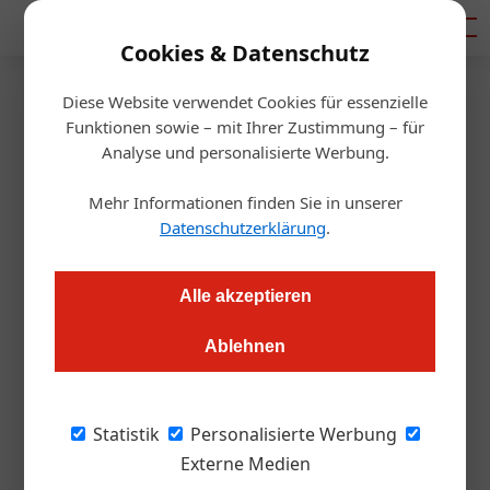
Mediadaten
Cookies & Datenschutz
Diese Website verwendet Cookies für essenzielle
Startseite
/
Gastro & Hotel
Funktionen sowie – mit Ihrer Zustimmung – für
Pro-Contra: Ist die Vergabe von
Analyse und personalisierte Werbung.
Gastrogutscheinen für alle
Mehr Informationen finden Sie in unserer
Datenschutzerklärung
.
sinnvoll?
Alle akzeptieren
Redaktion
18.06.2020, 13:03 Uhr
Ablehnen
In Wien wird es Gastro-Gutscheine für alle Haushalte geben.
Da spalten sich die Geister.
Statistik
Personalisierte Werbung
Externe Medien
PRO