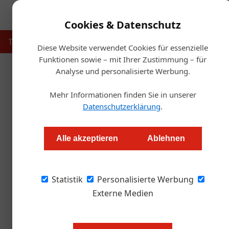
Cookies & Datenschutz
Touristik
Gastronomie
Hotellerie
Handel & Herst
Diese Website verwendet Cookies für essenzielle
Funktionen sowie – mit Ihrer Zustimmung – für
Analyse und personalisierte Werbung.
Startse
Mehr Informationen finden Sie in unserer
Pro-Contra: Rauchve
Datenschutzerklärung
.
Redaktion
Alle akzeptieren
Ablehnen
Statistik
Personalisierte Werbung
Die neue Bundesregierung hält mi
Externe Medien
Rauchverbot eine der dysfunktion
Mit Recht haben Wirte vom Burgen