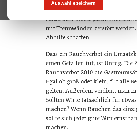
Einführung 2009 die undurchsichtig
Auswahl speichern
Lokalbetreiber wurden mit Klagen 
Außerdem blutet jedem Architektu
mit Trennwänden zerstört werden.
Abhilfe schaffen.
Dass ein Rauchverbot ein Umsatzki
einen Gefallen tut, ist Unfug. Die
Rauchverbot 2010 die Gastroumsätz
Egal ob groß oder klein, für alle 
gelten. Außerdem verdient man mit
Sollten Wirte tatsächlich für etw
machen? Wenn Rauchen das einzig
sollte sich jeder gute Wirt ernsth
machen.