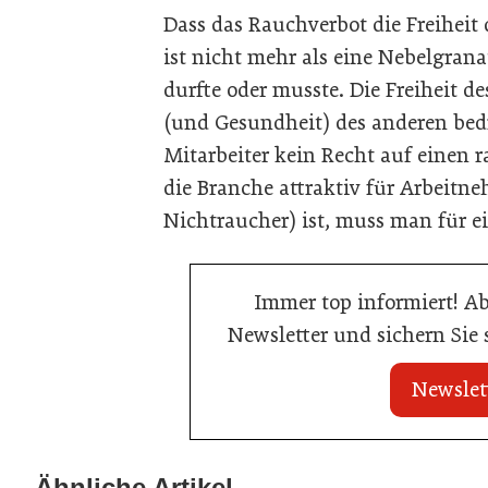
Dass das Rauchverbot die Freihei
ist nicht mehr als eine Nebelgrana
durfte oder musste. Die Freiheit de
(und Gesundheit) des anderen bedr
Mitarbeiter kein Recht auf einen r
die Branche attraktiv für Arbeitne
Nichtraucher) ist, muss man für e
Immer top informiert! A
Newsletter und sichern Sie
Newslet
21. Juli 2026
21. Juli 2026
War die Fußball-WM 2026 für Ihren
Stipendium für
Ähnliche Artikel