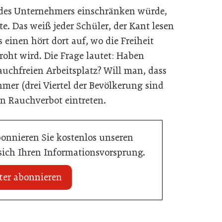
t des Unternehmers einschränken würde,
te. Das weiß jeder Schüler, der Kant lesen
s einen hört dort auf, wo die Freiheit
oht wird. Die Frage lautet: Haben
auchfreien Arbeitsplatz? Will man, dass
hmer (drei Viertel der Bevölkerung sind
in Rauchverbot eintreten.
bonnieren Sie kostenlos unseren
 sich Ihren Informationsvorsprung.
ter abonnieren
20. Juli 2026
Initiative zu Bargeldkultur in der
 Nachwuchstalent in