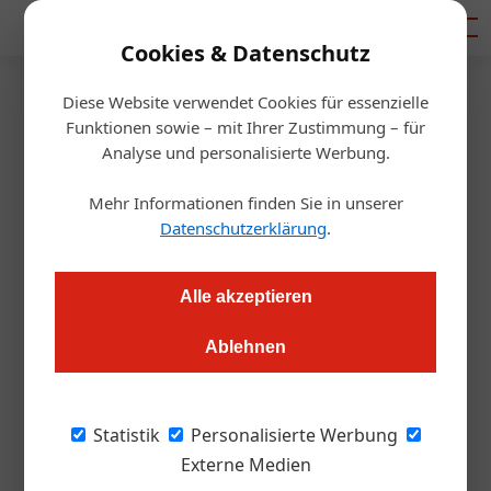
Mediadaten
Cookies & Datenschutz
Diese Website verwendet Cookies für essenzielle
Startseite
/
Gastro & Hotel
Funktionen sowie – mit Ihrer Zustimmung – für
Publikumsgastronomie der
Analyse und personalisierte Werbung.
Superlative im Fandorf der
Mehr Informationen finden Sie in unserer
Datenschutzerklärung
.
Eishockey WM
Alle akzeptieren
Redaktion.OEGZ
29.04.2005, 08:05 Uhr
Ablehnen
15.000 Grillhendl, 20.000 Gyros, ebenso viele
Statistik
Personalisierte Werbung
Portionen Kebab und Würstel – insgesamt
Externe Medien
100.000 Mahlzeiten an 16 Spieltagen und