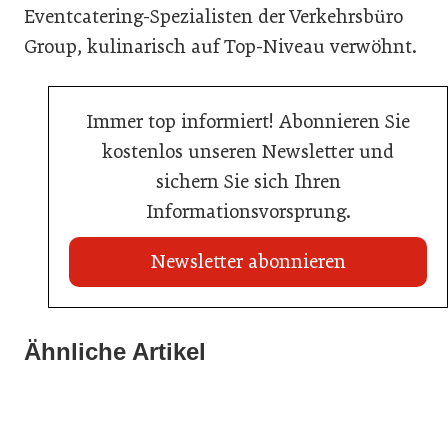
Eventcatering-Spezialisten der Verkehrsbüro
Group, kulinarisch auf Top-Niveau verwöhnt.
Immer top informiert! Abonnieren Sie
kostenlos unseren Newsletter und
sichern Sie sich Ihren
Informationsvorsprung.
Newsletter abonnieren
21. Juli 2026
21. Juli 2026
War die Fußball-WM 2026 für Ihren Betrieb ein
Ähnliche Artikel
Stipendium für Nachwuchstalent in der Wiener
Geschäft?
20. Juli 2026
Gastronomie
Initiative zu Bargeldkultur in der Gastronomie
Gastronomie