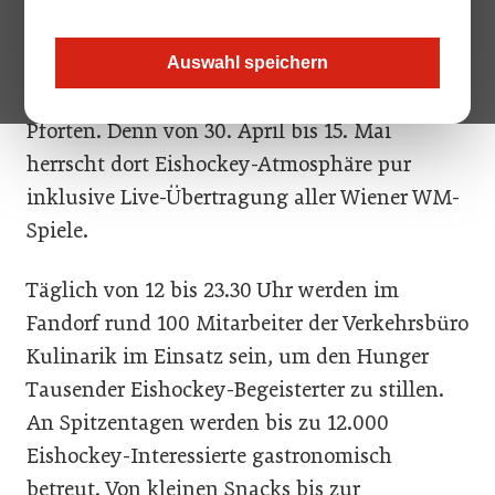
immer live dabei: Ab kommenden Samstag
öffnet das Fandorf der Eishockey WM 2005 im
Auswahl speichern
Märzpark vor der Wiener Stadthalle seine
Pforten. Denn von 30. April bis 15. Mai
herrscht dort Eishockey-Atmosphäre pur
inklusive Live-Übertragung aller Wiener WM-
Spiele.
Täglich von 12 bis 23.30 Uhr werden im
Fandorf rund 100 Mitarbeiter der Verkehrsbüro
Kulinarik im Einsatz sein, um den Hunger
Tausender Eishockey-Begeisterter zu stillen.
An Spitzentagen werden bis zu 12.000
Eishockey-Interessierte gastronomisch
betreut. Von kleinen Snacks bis zur