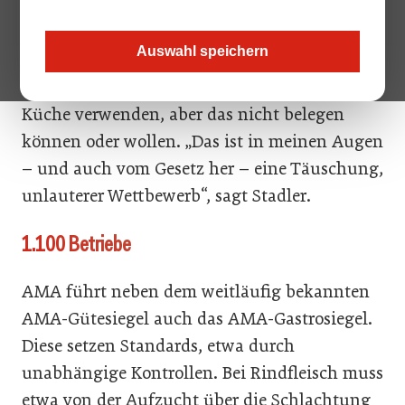
Austria (AMA) in Salzburg, einem Teil der
Branche. Er spricht von Alibiwirten. Alibiwirte
Auswahl speichern
seien demnach Restaurantbetriebe, die damit
werben, dass sie regionale Produkte in ihrer
Küche verwenden, aber das nicht belegen
können oder wollen. „Das ist in meinen Augen
– und auch vom Gesetz her – eine Täuschung,
unlauterer Wettbewerb“, sagt Stadler.
1.100 Betriebe
AMA führt neben dem weitläufig bekannten
AMA-Gütesiegel auch das AMA-Gastrosiegel.
Diese setzen Standards, etwa durch
unabhängige Kontrollen. Bei Rindfleisch muss
etwa von der Aufzucht über die Schlachtung