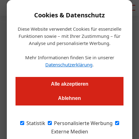
Mediadaten
Cookies & Datenschutz
Diese Website verwendet Cookies für essenzielle
Startseite
/
Gastro & Hotel
Funktionen sowie – mit Ihrer Zustimmung – für
Regionalität: AMA kritisiert
Analyse und personalisierte Werbung.
Alibi-Wirte
Mehr Informationen finden Sie in unserer
Datenschutzerklärung
.
Daniel Nutz
29.05.2019, 11:34 Uhr
Alle akzeptieren
Erzählen viele Wirte, wenn es um regionale Lebensmittel
Ablehnen
geht, nicht ganz die Wahrheit?
Diesen Vorwurf macht Rudolf Stadler, der
Statistik
Personalisierte Werbung
Gastrosiegel-Beauftragter der Agrarmarkt
Externe Medien