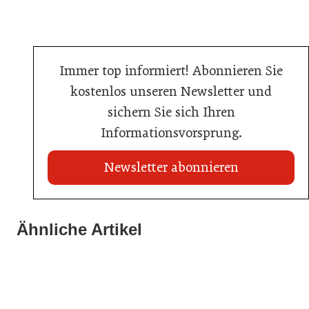
Immer top informiert! Abonnieren Sie
kostenlos unseren Newsletter und
sichern Sie sich Ihren
Informationsvorsprung.
Newsletter abonnieren
21. Juli 2026
21. Juli 2026
War die Fußball-WM 2026 für Ihren Betrieb ein
Ähnliche Artikel
Stipendium für Nachwuchstalent in der Wiener
Geschäft?
20. Juli 2026
Gastronomie
Initiative zu Bargeldkultur in der Gastronomie
Gastronomie
Gastronomie