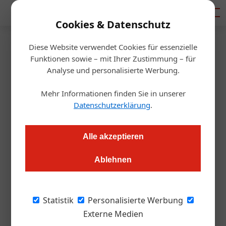
Mediadaten
Cookies & Datenschutz
Diese Website verwendet Cookies für essenzielle
Startseite
/
Gastro & Hotel
Funktionen sowie – mit Ihrer Zustimmung – für
Trauer
Analyse und personalisierte Werbung.
Reinhard Gerer 1953-2023
Mehr Informationen finden Sie in unserer
Datenschutzerklärung
.
Redaktion.OEGZ
07.04.2023, 07:48 Uhr
Alle akzeptieren
Einer der bedeutendsten Köche Österreichs ist kurz vor
seinem 70. Geburtstag verstorben.
Ablehnen
Mit dem Begriff „Legende“ muss man immer
Statistik
Personalisierte Werbung
sparsam umgehen. Für Reinhard Gerer, der
Externe Medien
nur wenige Tage vor seinem 70. Geburtstag