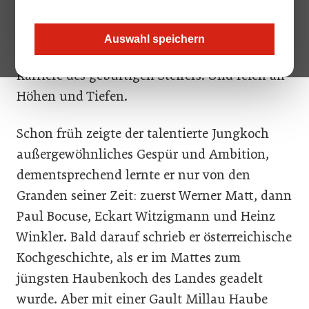
nach langem Leiden von uns gegangen ist,
trifft das aber nicht zu. Denn legendär waren
Auswahl speichern
viele der Leistungen in der beispiellosen
Karriere des gebürtigen Steirers. Und reich an
Höhen und Tiefen.
Schon früh zeigte der talentierte Jungkoch
außergewöhnliches Gespür und Ambition,
dementsprechend lernte er nur von den
Granden seiner Zeit: zuerst Werner Matt, dann
Paul Bocuse, Eckart Witzigmann und Heinz
Winkler. Bald darauf schrieb er österreichische
Kochgeschichte, als er im Mattes zum
jüngsten Haubenkoch des Landes geadelt
wurde. Aber mit einer Gault Millau Haube